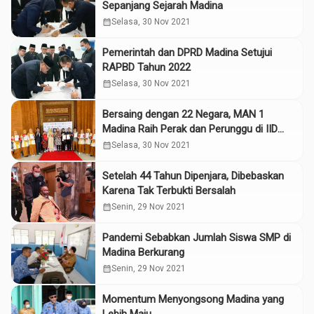
Sepanjang Sejarah Madina
calendar_month
Selasa, 30 Nov 2021
Pemerintah dan DPRD Madina Setujui
RAPBD Tahun 2022
calendar_month
Selasa, 30 Nov 2021
Bersaing dengan 22 Negara, MAN 1
Madina Raih Perak dan Perunggu di IID
2021
calendar_month
Selasa, 30 Nov 2021
Setelah 44 Tahun Dipenjara, Dibebaskan
Karena Tak Terbukti Bersalah
calendar_month
Senin, 29 Nov 2021
Pandemi Sebabkan Jumlah Siswa SMP di
Madina Berkurang
calendar_month
Senin, 29 Nov 2021
Momentum Menyongsong Madina yang