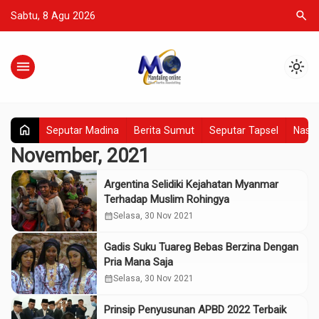
search
Sabtu, 8 Agu 2026
menu
light_mode
home
Seputar Madina
Berita Sumut
Seputar Tapsel
Nasio
November, 2021
Argentina Selidiki Kejahatan Myanmar
Terhadap Muslim Rohingya
calendar_month
Selasa, 30 Nov 2021
Gadis Suku Tuareg Bebas Berzina Dengan
Pria Mana Saja
calendar_month
Selasa, 30 Nov 2021
Prinsip Penyusunan APBD 2022 Terbaik