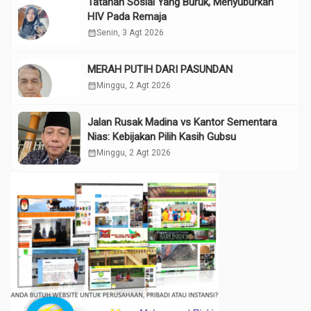
Tatanan Sosial Yang Buruk, Menyuburkan
HIV Pada Remaja
calendar_month
Senin, 3 Agt 2026
MERAH PUTIH DARI PASUNDAN
calendar_month
Minggu, 2 Agt 2026
Jalan Rusak Madina vs Kantor Sementara
Nias: Kebijakan Pilih Kasih Gubsu
calendar_month
Minggu, 2 Agt 2026