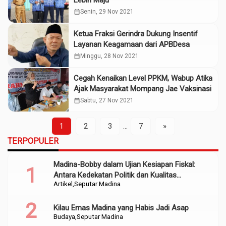
Lebih Maju
calendar_month
Senin, 29 Nov 2021
Ketua Fraksi Gerindra Dukung Insentif
Layanan Keagamaan dari APBDesa
calendar_month
Minggu, 28 Nov 2021
Cegah Kenaikan Level PPKM, Wabup Atika
Ajak Masyarakat Mompang Jae Vaksinasi
calendar_month
Sabtu, 27 Nov 2021
1
2
3
…
7
»
TERPOPULER
Madina-Bobby dalam Ujian Kesiapan Fiskal:
Antara Kedekatan Politik dan Kualitas
Artikel
Seputar Madina
Perencanaan
Kilau Emas Madina yang Habis Jadi Asap
Budaya
Seputar Madina