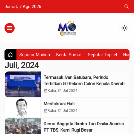
search
Jumat, 7 Agu 2026
menu
light_mode
home
Seputar Madina
Berita Sumut
Seputar Tapsel
Nasio
Juli, 2024
Termasuk Ivan Batubara, Perindo
Terbitkan 50 Rekom Calon Kepala Daerah
calendar_month
Rabu, 31 Jul 2024
Meritokrasi Hati
calendar_month
Rabu, 31 Jul 2024
Demo Anggota Rimbo Tuo Dinilai Anarkis.
PT TBS: Kami Rugi Besar