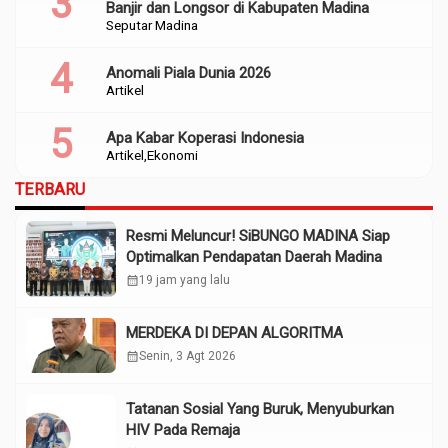
Banjir dan Longsor di Kabupaten Madina
Seputar Madina
Anomali Piala Dunia 2026
Artikel
Apa Kabar Koperasi Indonesia
Artikel
Ekonomi
TERBARU
Resmi Meluncur! SiBUNGO MADINA Siap
Optimalkan Pendapatan Daerah Madina
calendar_month
19 jam yang lalu
MERDEKA DI DEPAN ALGORITMA
calendar_month
Senin, 3 Agt 2026
Tatanan Sosial Yang Buruk, Menyuburkan
HIV Pada Remaja