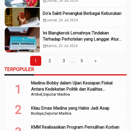
calendar_month
Jumat, 26 Jul 2024
Do’a Sakti Penangkal Berbagai Keburukan
calendar_month
Jumat, 26 Jul 2024
Ini Biangkerok Lemahnya Tindakan
Terhadap Perhotelan yang Langgar Aturan
di Madina
calendar_month
Kamis, 25 Jul 2024
1
2
3
…
5
»
TERPOPULER
Madina-Bobby dalam Ujian Kesiapan Fiskal:
Antara Kedekatan Politik dan Kualitas
Artikel
Seputar Madina
Perencanaan
Kilau Emas Madina yang Habis Jadi Asap
Budaya
Seputar Madina
KMM Realisasikan Program Pemulihan Korban