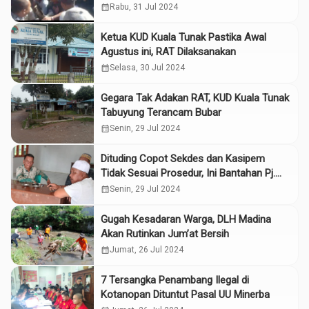
calendar_month
Rabu, 31 Jul 2024
Ketua KUD Kuala Tunak Pastika Awal
Agustus ini, RAT Dilaksanakan
calendar_month
Selasa, 30 Jul 2024
Gegara Tak Adakan RAT, KUD Kuala Tunak
Tabuyung Terancam Bubar
calendar_month
Senin, 29 Jul 2024
Dituding Copot Sekdes dan Kasipem
Tidak Sesuai Prosedur, Ini Bantahan Pj.
Kades Tabuyung
calendar_month
Senin, 29 Jul 2024
Gugah Kesadaran Warga, DLH Madina
Akan Rutinkan Jum’at Bersih
calendar_month
Jumat, 26 Jul 2024
7 Tersangka Penambang Ilegal di
Kotanopan Dituntut Pasal UU Minerba