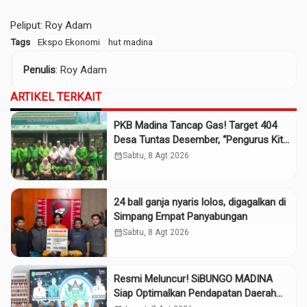
Peliput: Roy Adam
Tags
Ekspo Ekonomi
hut madina
Penulis
: Roy Adam
ARTIKEL TERKAIT
PKB Madina Tancap Gas! Target 404
Desa Tuntas Desember, “Pengurus Kita
Adalah Tokoh”
calendar_month
Sabtu, 8 Agt 2026
24 ball ganja nyaris lolos, digagalkan di
Simpang Empat Panyabungan
calendar_month
Sabtu, 8 Agt 2026
Resmi Meluncur! SiBUNGO MADINA
Siap Optimalkan Pendapatan Daerah