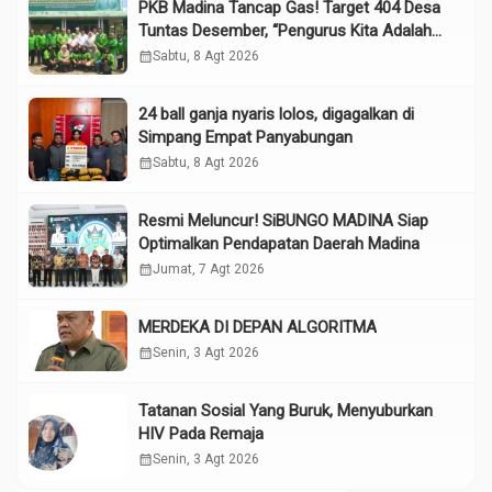
PKB Madina Tancap Gas! Target 404 Desa
Tuntas Desember, “Pengurus Kita Adalah
Tokoh”
calendar_month
Sabtu, 8 Agt 2026
24 ball ganja nyaris lolos, digagalkan di
Simpang Empat Panyabungan
calendar_month
Sabtu, 8 Agt 2026
Resmi Meluncur! SiBUNGO MADINA Siap
Optimalkan Pendapatan Daerah Madina
calendar_month
Jumat, 7 Agt 2026
MERDEKA DI DEPAN ALGORITMA
calendar_month
Senin, 3 Agt 2026
Tatanan Sosial Yang Buruk, Menyuburkan
HIV Pada Remaja
calendar_month
Senin, 3 Agt 2026