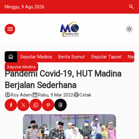
search
Minggu, 9 Agu 2026
menu
light_mode
home
Seputar Madina
Berita Sumut
Seputar Tapsel
Nasio
Seputar Madina
Pandemi Covid-19, HUT Madina
Berjalan Sederhana
account_circle
calendar_month
print
Roy Adam
Rabu, 9 Mar 2022
Cetak