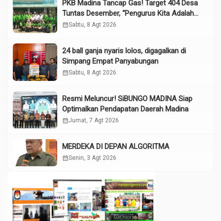
PKB Madina Tancap Gas! Target 404 Desa
Tuntas Desember, “Pengurus Kita Adalah
Tokoh”
calendar_month
Sabtu, 8 Agt 2026
24 ball ganja nyaris lolos, digagalkan di
Simpang Empat Panyabungan
calendar_month
Sabtu, 8 Agt 2026
Resmi Meluncur! SiBUNGO MADINA Siap
Optimalkan Pendapatan Daerah Madina
calendar_month
Jumat, 7 Agt 2026
MERDEKA DI DEPAN ALGORITMA
calendar_month
Senin, 3 Agt 2026