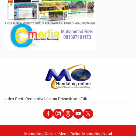
Index Berita
Redaksi
Kebijakan Privasi
Kode Etik
Mandailing Online - Media Online Mandailing Natal