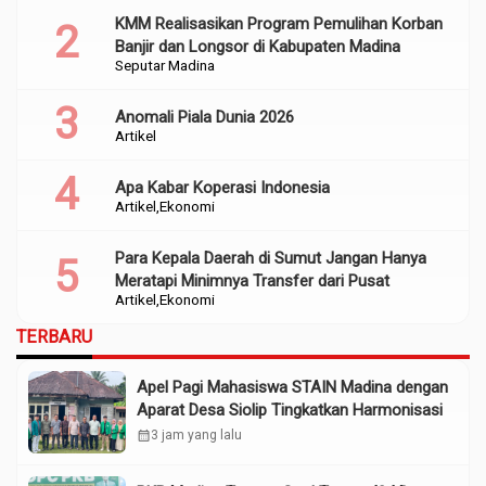
KMM Realisasikan Program Pemulihan Korban
Banjir dan Longsor di Kabupaten Madina
Seputar Madina
Anomali Piala Dunia 2026
Artikel
Apa Kabar Koperasi Indonesia
Artikel
Ekonomi
Para Kepala Daerah di Sumut Jangan Hanya
Meratapi Minimnya Transfer dari Pusat
Artikel
Ekonomi
TERBARU
Apel Pagi Mahasiswa STAIN Madina dengan
Aparat Desa Siolip Tingkatkan Harmonisasi
calendar_month
3 jam yang lalu