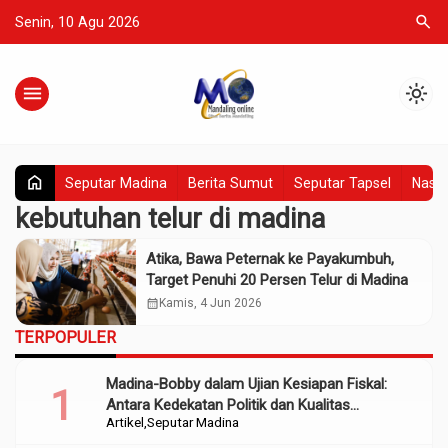
search
Senin, 10 Agu 2026
menu
light_mode
home
Seputar Madina
Berita Sumut
Seputar Tapsel
Nasio
kebutuhan telur di madina
Atika, Bawa Peternak ke Payakumbuh,
Target Penuhi 20 Persen Telur di Madina
calendar_month
Kamis, 4 Jun 2026
TERPOPULER
Madina-Bobby dalam Ujian Kesiapan Fiskal:
Antara Kedekatan Politik dan Kualitas
Artikel
Seputar Madina
Perencanaan