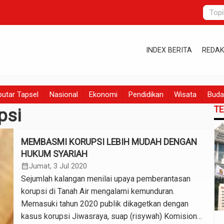
INDEX BERITA
REDAK
utar Tapsel
Nasional
Ekonomi
Pendidikan
Wisata
Buda
T
psi
MEMBASMI KORUPSI LEBIH MUDAH DENGAN
HUKUM SYARIAH
calendar_month
Jumat, 3 Jul 2020
Sejumlah kalangan menilai upaya pemberantasan
korupsi di Tanah Air mengalami kemunduran.
Memasuki tahun 2020 publik dikagetkan dengan
kasus korupsi Jiwasraya, suap (risywah) Komisioner