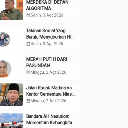
MERDEKA DI DEPAN
ALGORITMA
calendar_month
Senin, 3 Agt 2026
Tatanan Sosial Yang
Buruk, Menyuburkan HIV
Pada Remaja
calendar_month
Senin, 3 Agt 2026
MERAH PUTIH DARI
PASUNDAN
calendar_month
Minggu, 2 Agt 2026
Jalan Rusak Madina vs
Kantor Sementara Nias:
Kebijakan Pilih Kasih
calendar_month
Minggu, 2 Agt 2026
Gubsu
Bandara AH Nasution:
Momentum Kebangkitan