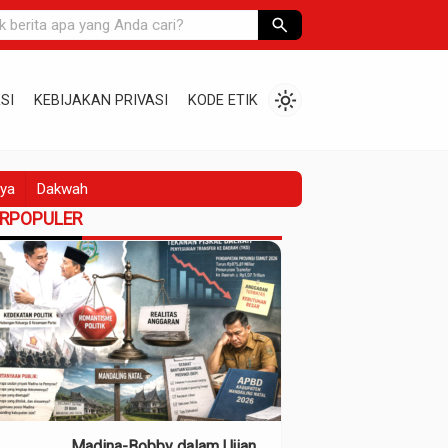
search
light_mode
SI
KEBIJAKAN PRIVASI
KODE ETIK
ya
Dakwah
ERPOPULER
Madina-Bobby dalam Ujian