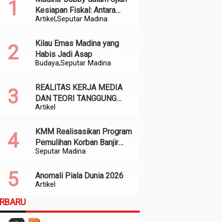
Kesiapan Fiskal: Antara
Artikel
Seputar Madina
Kedekatan Politik dan
Kualitas Perencanaan
Kilau Emas Madina yang
Habis Jadi Asap
Budaya
Seputar Madina
REALITAS KERJA MEDIA
DAN TEORI TANGGUNG
Artikel
JAWAB SOSIAL
KMM Realisasikan Program
Pemulihan Korban Banjir
Seputar Madina
dan Longsor di Kabupaten
Madina
Anomali Piala Dunia 2026
Artikel
ERBARU