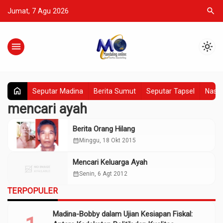
search
Jumat, 7 Agu 2026
menu
light_mode
home
Seputar Madina
Berita Sumut
Seputar Tapsel
Nasio
mencari ayah
Berita Orang Hilang
calendar_month
Minggu, 18 Okt 2015
Mencari Keluarga Ayah
calendar_month
Senin, 6 Agt 2012
TERPOPULER
Madina-Bobby dalam Ujian Kesiapan Fiskal: