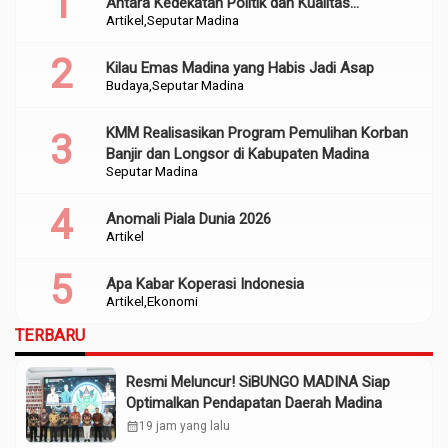
Antara Kedekatan Politik dan Kualitas
Artikel
Seputar Madina
Perencanaan
Kilau Emas Madina yang Habis Jadi Asap
Budaya
Seputar Madina
KMM Realisasikan Program Pemulihan Korban
Banjir dan Longsor di Kabupaten Madina
Seputar Madina
Anomali Piala Dunia 2026
Artikel
Apa Kabar Koperasi Indonesia
Artikel
Ekonomi
TERBARU
Resmi Meluncur! SiBUNGO MADINA Siap
Optimalkan Pendapatan Daerah Madina
calendar_month
19 jam yang lalu