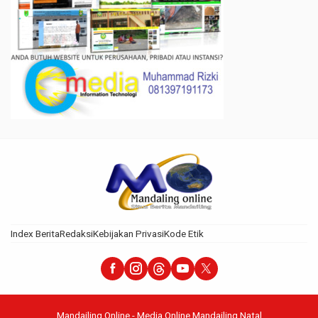
Index Berita
Redaksi
Kebijakan Privasi
Kode Etik
Mandailing Online - Media Online Mandailing Natal