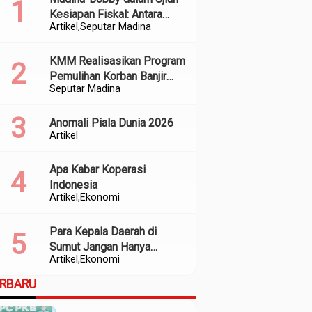
Kesiapan Fiskal: Antara
Artikel
Seputar Madina
Kedekatan Politik dan
Kualitas Perencanaan
KMM Realisasikan Program
Pemulihan Korban Banjir
Seputar Madina
dan Longsor di Kabupaten
Madina
Anomali Piala Dunia 2026
Artikel
Apa Kabar Koperasi
Indonesia
Artikel
Ekonomi
Para Kepala Daerah di
Sumut Jangan Hanya
Artikel
Ekonomi
Meratapi Minimnya Transfer
dari Pusat
ERBARU