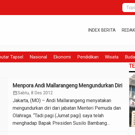
INDEX BERITA
REDAK
utar Tapsel
Nasional
Ekonomi
Pendidikan
Wisata
Buda
T
Menpora Andi Mallarangeng Mengundurkan Diri
calendar_month
Sabtu, 8 Des 2012
Jakarta, (MO) – Andi Mallarangeng menyatakan
mengundurkan diri dari jabatan Menteri Pemuda dan
Olahraga. “Tadi pagi (Jumat pagi) saya telah
menghadap Bapak Presiden Susilo Bambang
Yudhoyono, dan mengajukan surat pengunduran diri