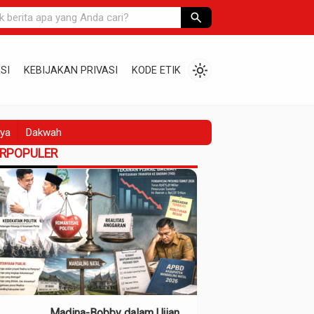
search
light_mode
SI
KEBIJAKAN PRIVASI
KODE ETIK
ya
Dakwah
ERPOPULER
Madina-Bobby dalam Ujian