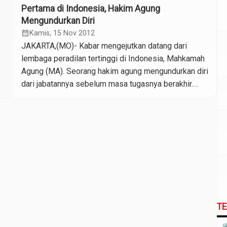
saya sebagai Menpora yang berlaku hari ini (Jumat),”
Pertama di Indonesia, Hakim Agung
kata Andi saat jumpa pers di Kementerian Pemuda
Mengundurkan Diri
dan Olahraga, Jakarta. Menteri Pemuda dan Olahraga
calendar_month
Kamis, 15 Nov 2012
Andi […]
JAKARTA,(MO)- Kabar mengejutkan datang dari
lembaga peradilan tertinggi di Indonesia, Mahkamah
Agung (MA). Seorang hakim agung mengundurkan diri
dari jabatannya sebelum masa tugasnya berakhir.
“Seorang hakim agung mengajukan pengunduran diri,
diajukan Rabu, (14/11/2012) kemarin,” kata sumber
kuat dan terpercaya di lembaga peradilan yang tidak
mau disebut nama dan meminta dirahasiakan
identitasnya, Kamis (15/11/2012). Juru bicara […]
T