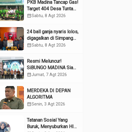
PKB Madina Tancap Gas!
Target 404 Desa Tuntas
Desember, “Pengurus
calendar_month
Sabtu, 8 Agt 2026
Kita Adalah Tokoh”
24 ball ganja nyaris lolos,
digagalkan di Simpang
Empat Panyabungan
calendar_month
Sabtu, 8 Agt 2026
Resmi Meluncur!
SiBUNGO MADINA Siap
Optimalkan Pendapatan
calendar_month
Jumat, 7 Agt 2026
Daerah Madina
MERDEKA DI DEPAN
ALGORITMA
calendar_month
Senin, 3 Agt 2026
Tatanan Sosial Yang
Buruk, Menyuburkan HIV