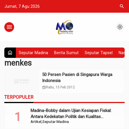
search
Jumat, 7 Agu 2026
menu
light_mode
home
Seputar Madina
Berita Sumut
Seputar Tapsel
Nasio
menkes
50 Persen Pasien di Singapura Warga
Indonesia
calendar_month
Rabu, 15 Feb 2012
TERPOPULER
Madina-Bobby dalam Ujian Kesiapan Fiskal:
Antara Kedekatan Politik dan Kualitas
Artikel
Seputar Madina
Perencanaan