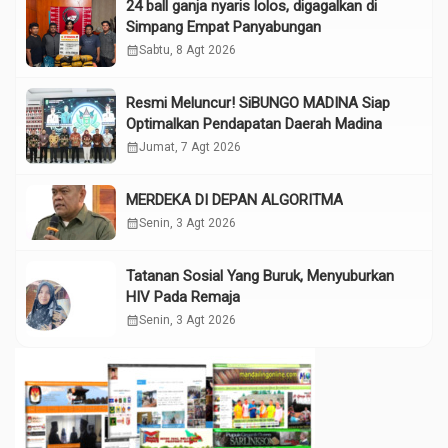
24 ball ganja nyaris lolos, digagalkan di
Simpang Empat Panyabungan
calendar_month
Sabtu, 8 Agt 2026
Resmi Meluncur! SiBUNGO MADINA Siap
Optimalkan Pendapatan Daerah Madina
calendar_month
Jumat, 7 Agt 2026
MERDEKA DI DEPAN ALGORITMA
calendar_month
Senin, 3 Agt 2026
Tatanan Sosial Yang Buruk, Menyuburkan
HIV Pada Remaja
calendar_month
Senin, 3 Agt 2026