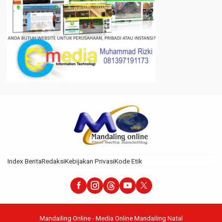
Index Berita
Redaksi
Kebijakan Privasi
Kode Etik
Mandailing Online - Media Online Mandailing Natal