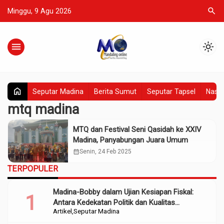
search
Minggu, 9 Agu 2026
menu
light_mode
home
Seputar Madina
Berita Sumut
Seputar Tapsel
Nasio
mtq madina
MTQ dan Festival Seni Qasidah ke XXIV
Madina, Panyabungan Juara Umum
calendar_month
Senin, 24 Feb 2025
TERPOPULER
Madina-Bobby dalam Ujian Kesiapan Fiskal:
Antara Kedekatan Politik dan Kualitas
Artikel
Seputar Madina
Perencanaan