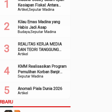
Kesiapan Fiskal: Antara
Artikel
Seputar Madina
Kedekatan Politik dan
Kualitas Perencanaan
Kilau Emas Madina yang
Habis Jadi Asap
Budaya
Seputar Madina
REALITAS KERJA MEDIA
DAN TEORI TANGGUNG
Artikel
JAWAB SOSIAL
KMM Realisasikan Program
Pemulihan Korban Banjir
Seputar Madina
dan Longsor di Kabupaten
Madina
Anomali Piala Dunia 2026
Artikel
ERBARU