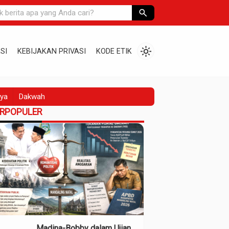
search
light_mode
SI
KEBIJAKAN PRIVASI
KODE ETIK
ya
Dakwah
ERPOPULER
Madina-Bobby dalam Ujian