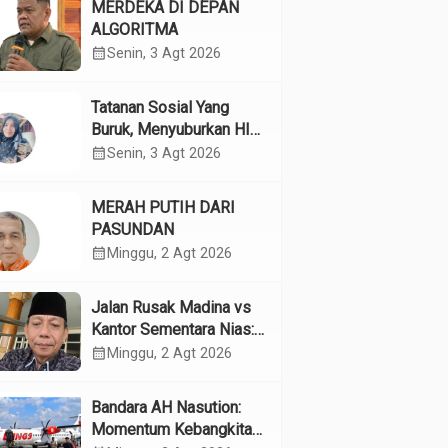
MERDEKA DI DEPAN
ALGORITMA
calendar_month
Senin, 3 Agt 2026
Tatanan Sosial Yang
Buruk, Menyuburkan HIV
Pada Remaja
calendar_month
Senin, 3 Agt 2026
MERAH PUTIH DARI
PASUNDAN
calendar_month
Minggu, 2 Agt 2026
Jalan Rusak Madina vs
Kantor Sementara Nias:
Kebijakan Pilih Kasih
calendar_month
Minggu, 2 Agt 2026
Gubsu
Bandara AH Nasution:
Momentum Kebangkitan