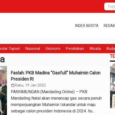
INDEX BERITA
REDAK
utar Tapsel
Nasional
Ekonomi
Pendidikan
Wisata
Buda
T
na
Faslah: PKB Madina “Gasfull” Muhaimin Calon
Presiden RI
calendar_month
Rabu, 19 Jan 2022
PANYABUNGAN (Mandailing Online) – PKB
Mandailing Natal akan menancap gas secara penuh
memperjuangkan Muhaimin Iskandar untuk maju
sebagai calon presiden Indonesia di 2024. Itu