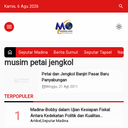
search
Kamis, 6 Agu 2026
menu
light_mode
home
Seputar Madina
Berita Sumut
Seputar Tapsel
Nasio
musim petai jengkol
Petai dan Jengkol Banjiri Pasar Baru
Panyabungan
calendar_month
Minggu, 21 Agt 2011
TERPOPULER
Madina-Bobby dalam Ujian Kesiapan Fiskal:
Antara Kedekatan Politik dan Kualitas
Artikel
Seputar Madina
Perencanaan