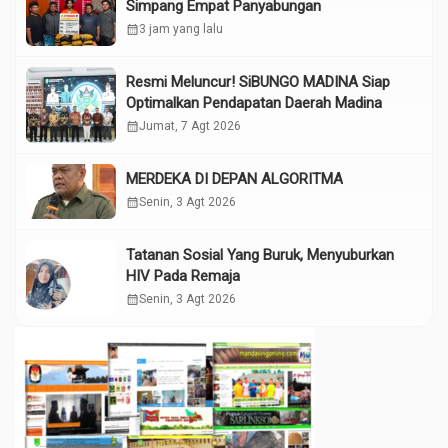
Simpang Empat Panyabungan
calendar_month
3 jam yang lalu
Resmi Meluncur! SiBUNGO MADINA Siap
Optimalkan Pendapatan Daerah Madina
calendar_month
Jumat, 7 Agt 2026
MERDEKA DI DEPAN ALGORITMA
calendar_month
Senin, 3 Agt 2026
Tatanan Sosial Yang Buruk, Menyuburkan
HIV Pada Remaja
calendar_month
Senin, 3 Agt 2026