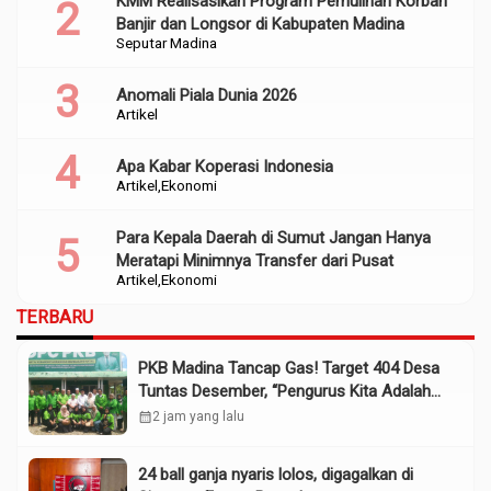
KMM Realisasikan Program Pemulihan Korban
Banjir dan Longsor di Kabupaten Madina
Seputar Madina
Anomali Piala Dunia 2026
Artikel
Apa Kabar Koperasi Indonesia
Artikel
Ekonomi
Para Kepala Daerah di Sumut Jangan Hanya
Meratapi Minimnya Transfer dari Pusat
Artikel
Ekonomi
TERBARU
PKB Madina Tancap Gas! Target 404 Desa
Tuntas Desember, “Pengurus Kita Adalah
Tokoh”
calendar_month
2 jam yang lalu
24 ball ganja nyaris lolos, digagalkan di