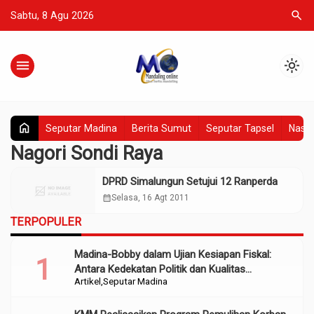
search
Sabtu, 8 Agu 2026
menu
light_mode
home
Seputar Madina
Berita Sumut
Seputar Tapsel
Nasio
Nagori Sondi Raya
DPRD Simalungun Setujui 12 Ranperda
calendar_month
Selasa, 16 Agt 2011
TERPOPULER
Madina-Bobby dalam Ujian Kesiapan Fiskal:
Antara Kedekatan Politik dan Kualitas
Artikel
Seputar Madina
Perencanaan