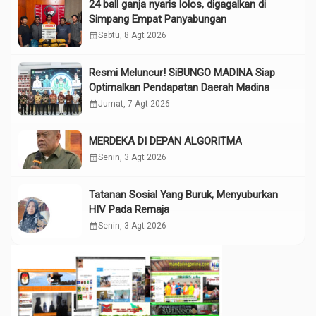
24 ball ganja nyaris lolos, digagalkan di
Simpang Empat Panyabungan
calendar_month
Sabtu, 8 Agt 2026
Resmi Meluncur! SiBUNGO MADINA Siap
Optimalkan Pendapatan Daerah Madina
calendar_month
Jumat, 7 Agt 2026
MERDEKA DI DEPAN ALGORITMA
calendar_month
Senin, 3 Agt 2026
Tatanan Sosial Yang Buruk, Menyuburkan
HIV Pada Remaja
calendar_month
Senin, 3 Agt 2026