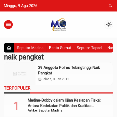
search
Minggu, 9 Agu 2026
menu
light_mode
home
Seputar Madina
Berita Sumut
Seputar Tapsel
Nasio
naik pangkat
39 Anggota Polres Tebingtinggi Naik
Pangkat
calendar_month
Selasa, 3 Jan 2012
TERPOPULER
Madina-Bobby dalam Ujian Kesiapan Fiskal:
Antara Kedekatan Politik dan Kualitas
Artikel
Seputar Madina
Perencanaan