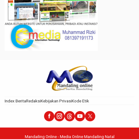
Index Berita
Redaksi
Kebijakan Privasi
Kode Etik
Mandailing Online - Media Online Mandailing Natal