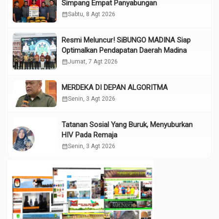
Simpang Empat Panyabungan
calendar_month
Sabtu, 8 Agt 2026
Resmi Meluncur! SiBUNGO MADINA Siap
Optimalkan Pendapatan Daerah Madina
calendar_month
Jumat, 7 Agt 2026
MERDEKA DI DEPAN ALGORITMA
calendar_month
Senin, 3 Agt 2026
Tatanan Sosial Yang Buruk, Menyuburkan
HIV Pada Remaja
calendar_month
Senin, 3 Agt 2026