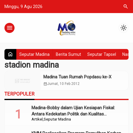
search
Minggu, 9 Agu 2026
menu
light_mode
home
Seputar Madina
Berita Sumut
Seputar Tapsel
Nasio
stadion madina
Madina Tuan Rumah Popdasu ke-X
calendar_month
Jumat, 10 Feb 2012
TERPOPULER
Madina-Bobby dalam Ujian Kesiapan Fiskal:
Antara Kedekatan Politik dan Kualitas
Artikel
Seputar Madina
Perencanaan