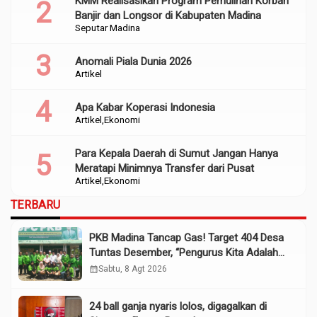
KMM Realisasikan Program Pemulihan Korban
Banjir dan Longsor di Kabupaten Madina
Seputar Madina
Anomali Piala Dunia 2026
Artikel
Apa Kabar Koperasi Indonesia
Artikel
Ekonomi
Para Kepala Daerah di Sumut Jangan Hanya
Meratapi Minimnya Transfer dari Pusat
Artikel
Ekonomi
TERBARU
PKB Madina Tancap Gas! Target 404 Desa
Tuntas Desember, “Pengurus Kita Adalah
Tokoh”
calendar_month
Sabtu, 8 Agt 2026
24 ball ganja nyaris lolos, digagalkan di