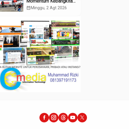
Momentum Kebangkitan
Tabagsel Menuju Daerah
calendar_month
Minggu, 2 Agt 2026
Maju