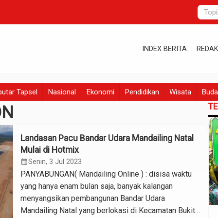
INDEX BERITA
REDAK
utar Tapsel
Nasional
Ekonomi
Pendidikan
Wisata
Buda
T
ON
Landasan Pacu Bandar Udara Mandailing Natal
Mulai di Hotmix
calendar_month
Senin, 3 Jul 2023
PANYABUNGAN( Mandailing Online ) : disisa waktu
yang hanya enam bulan saja, banyak kalangan
menyangsikan pembangunan Bandar Udara
Mandailing Natal yang berlokasi di Kecamatan Bukit