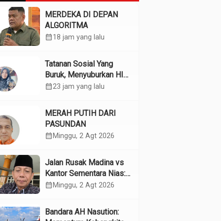
MERDEKA DI DEPAN
ALGORITMA
calendar_month
18 jam yang lalu
Tatanan Sosial Yang
Buruk, Menyuburkan HIV
Pada Remaja
calendar_month
23 jam yang lalu
MERAH PUTIH DARI
PASUNDAN
calendar_month
Minggu, 2 Agt 2026
Jalan Rusak Madina vs
Kantor Sementara Nias:
Kebijakan Pilih Kasih
calendar_month
Minggu, 2 Agt 2026
Gubsu
Bandara AH Nasution: