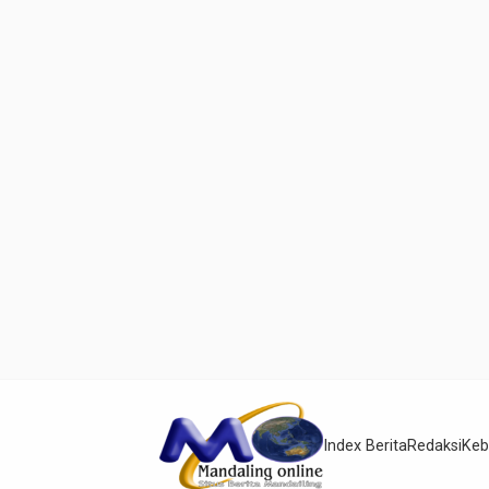
Index Berita
Redaksi
Keb