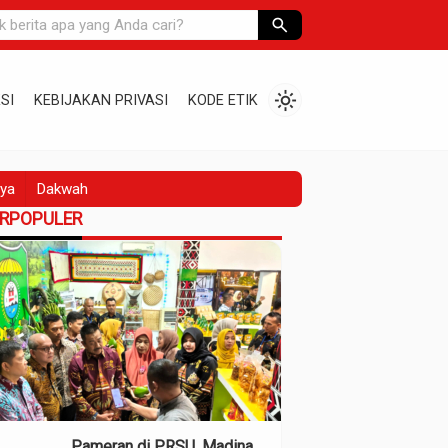
search
light_mode
SI
KEBIJAKAN PRIVASI
KODE ETIK
ya
Dakwah
ERPOPULER
Pameran di PRSU, Madina