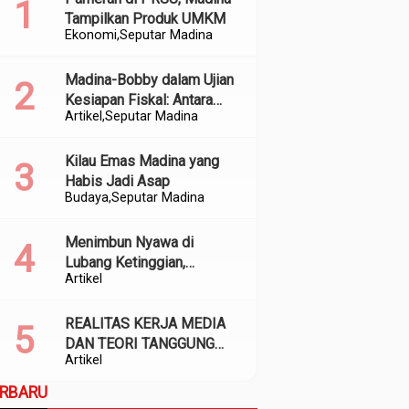
Tampilkan Produk UMKM
Ekonomi
Seputar Madina
Madina-Bobby dalam Ujian
Kesiapan Fiskal: Antara
Artikel
Seputar Madina
Kedekatan Politik dan
Kualitas Perencanaan
Kilau Emas Madina yang
Habis Jadi Asap
Budaya
Seputar Madina
Menimbun Nyawa di
Lubang Ketinggian,
Artikel
Meracuni Air di Sepanjang
Aliran
REALITAS KERJA MEDIA
DAN TEORI TANGGUNG
Artikel
JAWAB SOSIAL
ERBARU