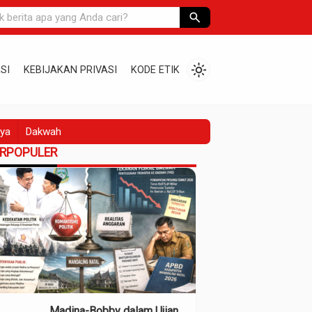
search
light_mode
SI
KEBIJAKAN PRIVASI
KODE ETIK
ya
Dakwah
ERPOPULER
Madina-Bobby dalam Ujian