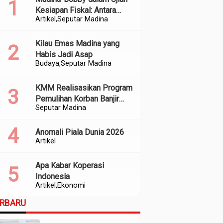
Kesiapan Fiskal: Antara
Artikel
Seputar Madina
Kedekatan Politik dan
Kualitas Perencanaan
Kilau Emas Madina yang
Habis Jadi Asap
Budaya
Seputar Madina
KMM Realisasikan Program
Pemulihan Korban Banjir
Seputar Madina
dan Longsor di Kabupaten
Madina
Anomali Piala Dunia 2026
Artikel
Apa Kabar Koperasi
Indonesia
Artikel
Ekonomi
ERBARU