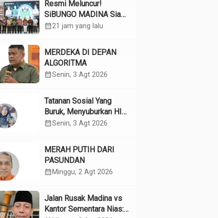
Resmi Meluncur!
SiBUNGO MADINA Siap
Optimalkan Pendapatan
calendar_month
21 jam yang lalu
Daerah Madina
MERDEKA DI DEPAN
ALGORITMA
calendar_month
Senin, 3 Agt 2026
Tatanan Sosial Yang
Buruk, Menyuburkan HIV
Pada Remaja
calendar_month
Senin, 3 Agt 2026
MERAH PUTIH DARI
PASUNDAN
calendar_month
Minggu, 2 Agt 2026
Jalan Rusak Madina vs
Kantor Sementara Nias: