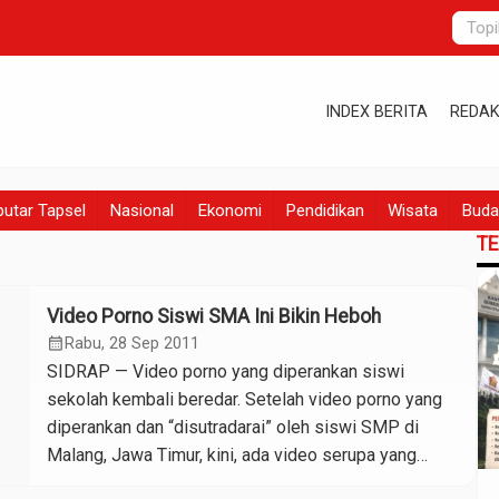
INDEX BERITA
REDAK
utar Tapsel
Nasional
Ekonomi
Pendidikan
Wisata
Buda
T
Video Porno Siswi SMA Ini Bikin Heboh
calendar_month
Rabu, 28 Sep 2011
SIDRAP — Video porno yang diperankan siswi
sekolah kembali beredar. Setelah video porno yang
diperankan dan “disutradarai” oleh siswi SMP di
Malang, Jawa Timur, kini, ada video serupa yang
diduga diperankan siswi SMA 2 Rappang, Sulawesi