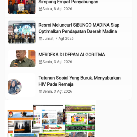
Simpang Empat Panyabungan
calendar_month
Sabtu, 8 Agt 2026
Resmi Meluncur! SiBUNGO MADINA Siap
Optimalkan Pendapatan Daerah Madina
calendar_month
Jumat, 7 Agt 2026
MERDEKA DI DEPAN ALGORITMA
calendar_month
Senin, 3 Agt 2026
Tatanan Sosial Yang Buruk, Menyuburkan
HIV Pada Remaja
calendar_month
Senin, 3 Agt 2026