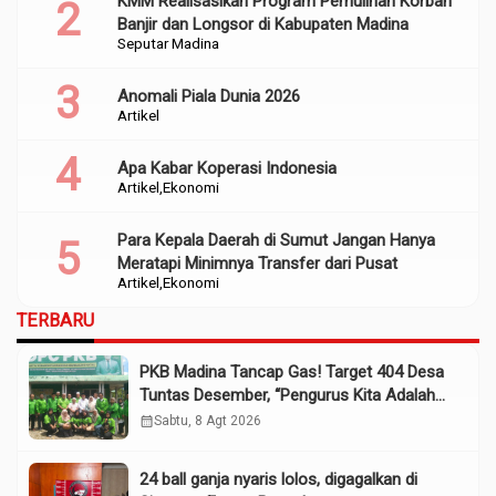
KMM Realisasikan Program Pemulihan Korban
Banjir dan Longsor di Kabupaten Madina
Seputar Madina
Anomali Piala Dunia 2026
Artikel
Apa Kabar Koperasi Indonesia
Artikel
Ekonomi
Para Kepala Daerah di Sumut Jangan Hanya
Meratapi Minimnya Transfer dari Pusat
Artikel
Ekonomi
TERBARU
PKB Madina Tancap Gas! Target 404 Desa
Tuntas Desember, “Pengurus Kita Adalah
Tokoh”
calendar_month
Sabtu, 8 Agt 2026
24 ball ganja nyaris lolos, digagalkan di