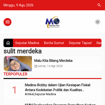
search
Minggu, 9 Agu 2026
menu
light_mode
home
Seputar Madina
Berita Sumut
Seputar Tapsel
Nasio
sulit merdeka
Malu Kita Bilang Merdeka
calendar_month
Jumat, 14 Agt 2020
TERPOPULER
Madina-Bobby dalam Ujian Kesiapan Fiskal:
Antara Kedekatan Politik dan Kualitas
Artikel
Seputar Madina
Perencanaan