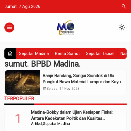
search
Jumat, 7 Agu 2026
menu
light_mode
home
Seputar Madina
Berita Sumut
Seputar Tapsel
Nasio
sumut. BPBD Madina.
Banjir Bandang, Sungai Siondok di Ulu
Pungkut Bawa Material Lumpur dan Kayu
Glondongan
calendar_month
Selasa, 14 Nov 2023
TERPOPULER
Madina-Bobby dalam Ujian Kesiapan Fiskal:
Antara Kedekatan Politik dan Kualitas
Artikel
Seputar Madina
Perencanaan