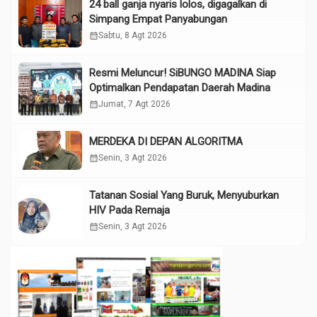
24 ball ganja nyaris lolos, digagalkan di
Simpang Empat Panyabungan
calendar_month
Sabtu, 8 Agt 2026
Resmi Meluncur! SiBUNGO MADINA Siap
Optimalkan Pendapatan Daerah Madina
calendar_month
Jumat, 7 Agt 2026
MERDEKA DI DEPAN ALGORITMA
calendar_month
Senin, 3 Agt 2026
Tatanan Sosial Yang Buruk, Menyuburkan
HIV Pada Remaja
calendar_month
Senin, 3 Agt 2026