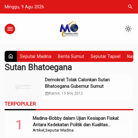
search
Minggu, 9 Agu 2026
menu
light_mode
home
Seputar Madina
Berita Sumut
Seputar Tapsel
Nasio
Sutan Bhatoegana
Demokrat Tolak Calonkan Sutan
Bhatoegana Gubernur Sumut
calendar_month
Kamis, 15 Nov 2012
TERPOPULER
Madina-Bobby dalam Ujian Kesiapan Fiskal:
Antara Kedekatan Politik dan Kualitas
Artikel
Seputar Madina
Perencanaan