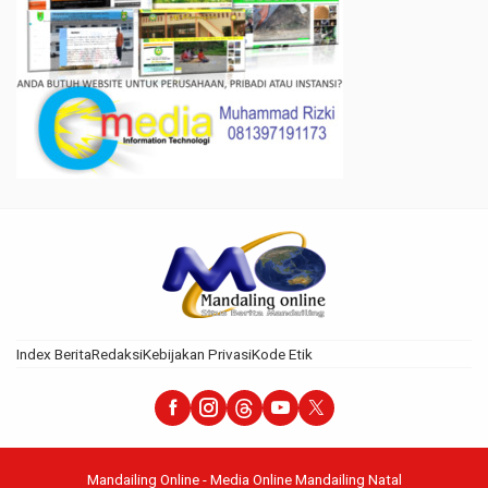
Index Berita
Redaksi
Kebijakan Privasi
Kode Etik
Mandailing Online - Media Online Mandailing Natal