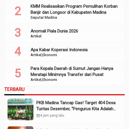
KMM Realisasikan Program Pemulihan Korban
Banjir dan Longsor di Kabupaten Madina
Seputar Madina
Anomali Piala Dunia 2026
Artikel
Apa Kabar Koperasi Indonesia
Artikel
Ekonomi
Para Kepala Daerah di Sumut Jangan Hanya
Meratapi Minimnya Transfer dari Pusat
Artikel
Ekonomi
TERBARU
PKB Madina Tancap Gas! Target 404 Desa
Tuntas Desember, “Pengurus Kita Adalah
Tokoh”
calendar_month
4 jam yang lalu