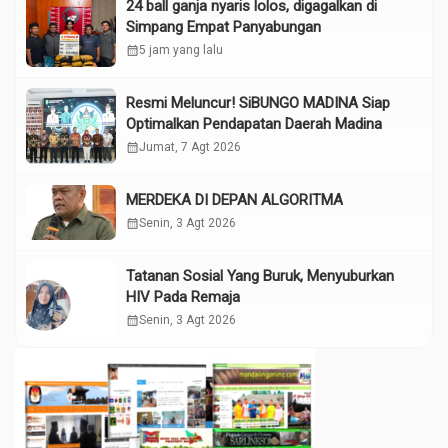
24 ball ganja nyaris lolos, digagalkan di
Simpang Empat Panyabungan
calendar_month
5 jam yang lalu
Resmi Meluncur! SiBUNGO MADINA Siap
Optimalkan Pendapatan Daerah Madina
calendar_month
Jumat, 7 Agt 2026
MERDEKA DI DEPAN ALGORITMA
calendar_month
Senin, 3 Agt 2026
Tatanan Sosial Yang Buruk, Menyuburkan
HIV Pada Remaja
calendar_month
Senin, 3 Agt 2026