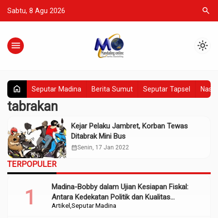
search
Sabtu, 8 Agu 2026
menu
light_mode
home
Seputar Madina
Berita Sumut
Seputar Tapsel
Nasio
tabrakan
Kejar Pelaku Jambret, Korban Tewas
Ditabrak Mini Bus
calendar_month
Senin, 17 Jan 2022
TERPOPULER
Madina-Bobby dalam Ujian Kesiapan Fiskal:
Antara Kedekatan Politik dan Kualitas
Artikel
Seputar Madina
Perencanaan