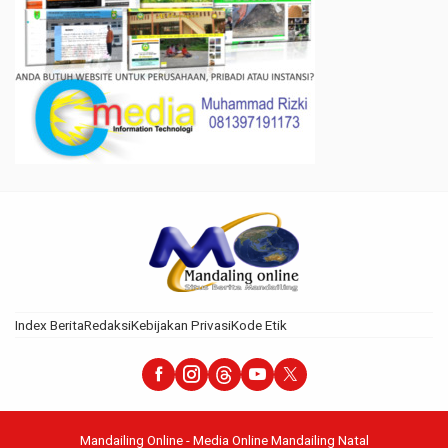
Index Berita
Redaksi
Kebijakan Privasi
Kode Etik
Mandailing Online - Media Online Mandailing Natal