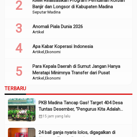
KMM Realisasikan Program Pemulihan Korban
Banjir dan Longsor di Kabupaten Madina
Seputar Madina
Anomali Piala Dunia 2026
Artikel
Apa Kabar Koperasi Indonesia
Artikel
Ekonomi
Para Kepala Daerah di Sumut Jangan Hanya
Meratapi Minimnya Transfer dari Pusat
Artikel
Ekonomi
TERBARU
PKB Madina Tancap Gas! Target 404 Desa
Tuntas Desember, “Pengurus Kita Adalah
Tokoh”
calendar_month
15 jam yang lalu
24 ball ganja nyaris lolos, digagalkan di