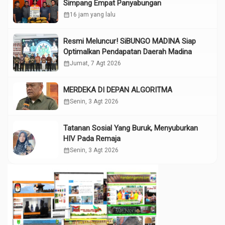
Simpang Empat Panyabungan
calendar_month
16 jam yang lalu
Resmi Meluncur! SiBUNGO MADINA Siap
Optimalkan Pendapatan Daerah Madina
calendar_month
Jumat, 7 Agt 2026
MERDEKA DI DEPAN ALGORITMA
calendar_month
Senin, 3 Agt 2026
Tatanan Sosial Yang Buruk, Menyuburkan
HIV Pada Remaja
calendar_month
Senin, 3 Agt 2026