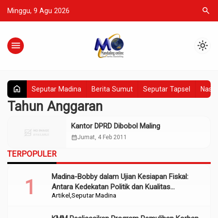
search
Minggu, 9 Agu 2026
menu
light_mode
home
Seputar Madina
Berita Sumut
Seputar Tapsel
Nasio
Tahun Anggaran
Kantor DPRD Dibobol Maling
calendar_month
Jumat, 4 Feb 2011
TERPOPULER
Madina-Bobby dalam Ujian Kesiapan Fiskal:
Antara Kedekatan Politik dan Kualitas
Artikel
Seputar Madina
Perencanaan