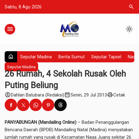
search
Sabtu, 8 Agu 2026
menu
light_mode
home
Seputar Madina
Berita Sumut
Seputar Tapsel
Nasio
Seputar Madina
26 Rumah, 4 Sekolah Rusak Oleh
Puting Beliung
account_circle
calendar_month
print
Dahlan Batubara (Redaksi)
Senin, 29 Jul 2013
Cetak
PANYABUNGAN (Mandailing Online)
– Badan Penanggulangan
Bencana Daerah (BPDB) Mandailing Natal (Madina) menyatakan
jumlah rumah yang rusak di Kecamatan Naga Juang sekitar 26