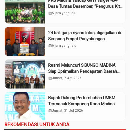
PKB Madina Tancap Gas! Target 404
Desa Tuntas Desember, “Pengurus Kita
Adalah Tokoh”
calendar_month
5 jam yang lalu
24 ball ganja nyaris lolos, digagalkan di
Simpang Empat Panyabungan
calendar_month
6 jam yang lalu
Resmi Meluncur! SiBUNGO MADINA
Siap Optimalkan Pendapatan Daerah
Madina
calendar_month
Jumat, 7 Agt 2026
Bupati Dukung Pertumbuhan UMKM
Termasuk Kampoeng Kaos Madina
calendar_month
Jumat, 31 Jul 2026
REKOMENDASI UNTUK ANDA