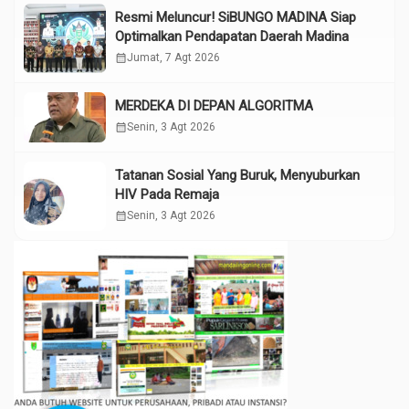
Resmi Meluncur! SiBUNGO MADINA Siap
Optimalkan Pendapatan Daerah Madina
calendar_month
Jumat, 7 Agt 2026
MERDEKA DI DEPAN ALGORITMA
calendar_month
Senin, 3 Agt 2026
Tatanan Sosial Yang Buruk, Menyuburkan
HIV Pada Remaja
calendar_month
Senin, 3 Agt 2026