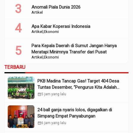
Anomali Piala Dunia 2026
Artikel
Apa Kabar Koperasi Indonesia
Artikel
Ekonomi
Para Kepala Daerah di Sumut Jangan Hanya
Meratapi Minimnya Transfer dari Pusat
Artikel
Ekonomi
TERBARU
PKB Madina Tancap Gas! Target 404 Desa
Tuntas Desember, “Pengurus Kita Adalah
Tokoh”
calendar_month
5 jam yang lalu
24 ball ganja nyaris lolos, digagalkan di
Simpang Empat Panyabungan
calendar_month
6 jam yang lalu