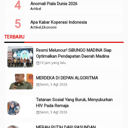
Anomali Piala Dunia 2026
Artikel
Apa Kabar Koperasi Indonesia
Artikel
Ekonomi
TERBARU
Resmi Meluncur! SiBUNGO MADINA Siap
Optimalkan Pendapatan Daerah Madina
calendar_month
10 jam yang lalu
MERDEKA DI DEPAN ALGORITMA
calendar_month
Senin, 3 Agt 2026
Tatanan Sosial Yang Buruk, Menyuburkan
HIV Pada Remaja
calendar_month
Senin, 3 Agt 2026
MERAH PUTIH DARI PASUNDAN