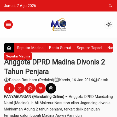
search
Jumat, 7 Agu 2026
menu
light_mode
home
Seputar Madina
Berita Sumut
Seputar Tapsel
Nasio
Seputar Madina
Anggota DPRD Madina Divonis 2
Tahun Penjara
account_circle
calendar_month
print
Dahlan Batubara (Redaksi)
Kamis, 16 Jan 2014
Cetak
PANYABUNGAN (Mandailing Online)
– Anggota DPRD Mandailing
Natal (Madina), Ir. Ali Makmur Nasution alias Jaganding divonis
Mahkamah Agung 2 tahun penjara, terkait delik penipuan
terhadap calon bupati Madina Aswin Parinduri.