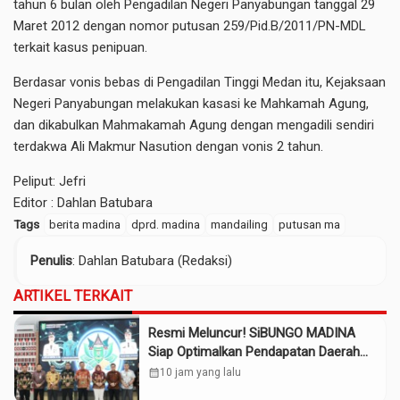
tahun 6 bulan oleh Pengadilan Negeri Panyabungan tanggal 29
Maret 2012 dengan nomor putusan 259/Pid.B/2011/PN-MDL
terkait kasus penipuan.
Berdasar vonis bebas di Pengadilan Tinggi Medan itu, Kejaksaan
Negeri Panyabungan melakukan kasasi ke Mahkamah Agung,
dan dikabulkan Mahmakamah Agung dengan mengadili sendiri
terdakwa Ali Makmur Nasution dengan vonis 2 tahun.
Peliput: Jefri
Editor : Dahlan Batubara
Tags
berita madina
dprd. madina
mandailing
putusan ma
Penulis
: Dahlan Batubara (Redaksi)
ARTIKEL TERKAIT
Resmi Meluncur! SiBUNGO MADINA
Siap Optimalkan Pendapatan Daerah
Madina
calendar_month
10 jam yang lalu