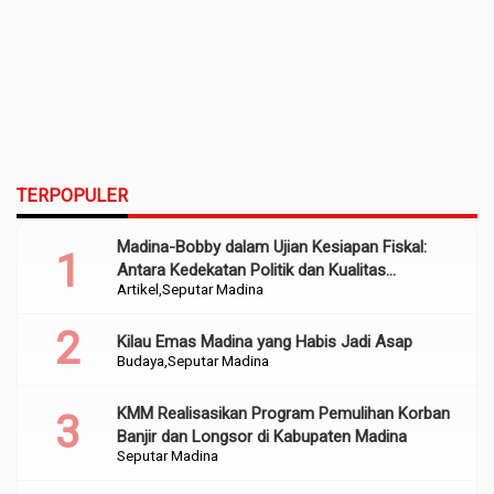
TERPOPULER
Madina-Bobby dalam Ujian Kesiapan Fiskal:
Antara Kedekatan Politik dan Kualitas
Artikel
Seputar Madina
Perencanaan
Kilau Emas Madina yang Habis Jadi Asap
Budaya
Seputar Madina
KMM Realisasikan Program Pemulihan Korban
Banjir dan Longsor di Kabupaten Madina
Seputar Madina