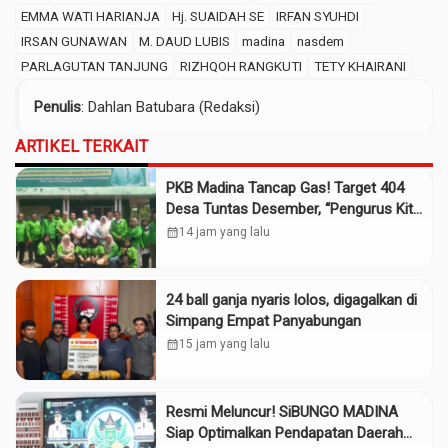
EMMA WATI HARIANJA
Hj. SUAIDAH SE
IRFAN SYUHDI
IRSAN GUNAWAN
M. DAUD LUBIS
madina
nasdem
PARLAGUTAN TANJUNG
RIZHQOH RANGKUTI
TETY KHAIRANI
Penulis
: Dahlan Batubara (Redaksi)
ARTIKEL TERKAIT
PKB Madina Tancap Gas! Target 404
Desa Tuntas Desember, “Pengurus Kita
Adalah Tokoh”
calendar_month
14 jam yang lalu
24 ball ganja nyaris lolos, digagalkan di
Simpang Empat Panyabungan
calendar_month
15 jam yang lalu
Resmi Meluncur! SiBUNGO MADINA
Siap Optimalkan Pendapatan Daerah