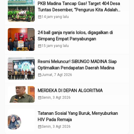
PKB Madina Tancap Gas! Target 404 Desa
Tuntas Desember, “Pengurus Kita Adalah
Tokoh”
calendar_month
14 jam yang lalu
24 ball ganja nyaris lolos, digagalkan di
Simpang Empat Panyabungan
calendar_month
15 jam yang lalu
Resmi Meluncur! SiBUNGO MADINA Siap
Optimalkan Pendapatan Daerah Madina
calendar_month
Jumat, 7 Agt 2026
MERDEKA DI DEPAN ALGORITMA
calendar_month
Senin, 3 Agt 2026
Tatanan Sosial Yang Buruk, Menyuburkan
HIV Pada Remaja
calendar_month
Senin, 3 Agt 2026