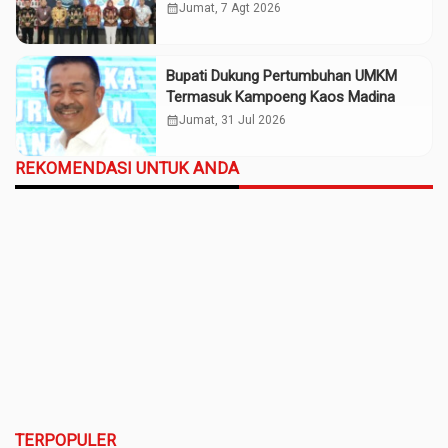
Madina
calendar_month
Jumat, 7 Agt 2026
Bupati Dukung Pertumbuhan UMKM
Termasuk Kampoeng Kaos Madina
calendar_month
Jumat, 31 Jul 2026
REKOMENDASI UNTUK ANDA
TERPOPULER