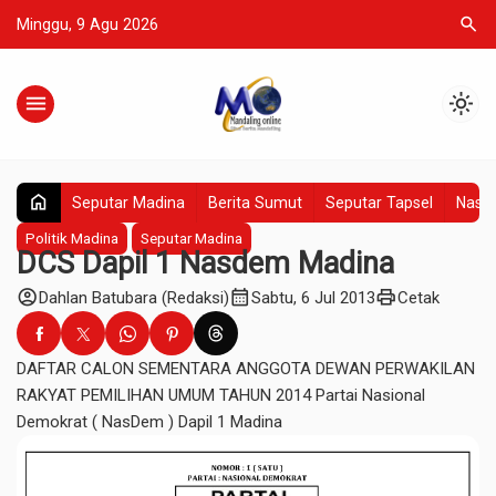
search
Minggu, 9 Agu 2026
menu
light_mode
home
Seputar Madina
Berita Sumut
Seputar Tapsel
Nasio
Politik Madina
Seputar Madina
DCS Dapil 1 Nasdem Madina
account_circle
calendar_month
print
Dahlan Batubara (Redaksi)
Sabtu, 6 Jul 2013
Cetak
DAFTAR CALON SEMENTARA ANGGOTA DEWAN PERWAKILAN
RAKYAT PEMILIHAN UMUM TAHUN 2014 Partai Nasional
Demokrat ( NasDem ) Dapil 1 Madina