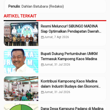
Penulis
: Dahlan Batubara (Redaksi)
ARTIKEL TERKAIT
Resmi Meluncur! SiBUNGO MADINA
Siap Optimalkan Pendapatan Daerah
Madina
calendar_month
Jumat, 7 Agt 2026
Bupati Dukung Pertumbuhan UMKM
Termasuk Kampoeng Kaos Madina
calendar_month
Jumat, 31 Jul 2026
Kontribusi Kampoeng Kaos Madina
dalam Industri Budaya dan Ekonomi
Daerah
calendar_month
Jumat, 31 Jul 2026
Dana Desa Kampung Padang di Madina