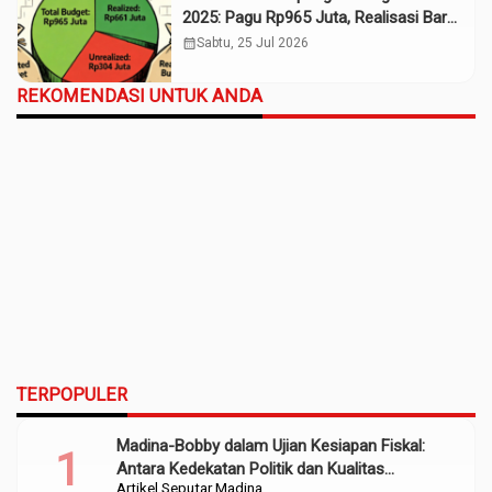
2025: Pagu Rp965 Juta, Realisasi Baru
Rp661 Juta
calendar_month
Sabtu, 25 Jul 2026
REKOMENDASI UNTUK ANDA
TERPOPULER
Madina-Bobby dalam Ujian Kesiapan Fiskal:
Antara Kedekatan Politik dan Kualitas
Artikel
Seputar Madina