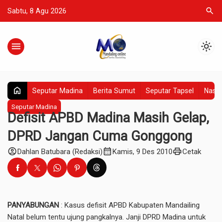
search
Sabtu, 8 Agu 2026
menu
light_mode
home
Seputar Madina
Berita Sumut
Seputar Tapsel
Nasio
Seputar Madina
Defisit APBD Madina Masih Gelap,
DPRD Jangan Cuma Gonggong
account_circle
calendar_month
print
Dahlan Batubara (Redaksi)
Kamis, 9 Des 2010
Cetak
PANYABUNGAN
: Kasus defisit APBD Kabupaten Mandailing
Natal belum tentu ujung pangkalnya. Janji DPRD Madina untuk