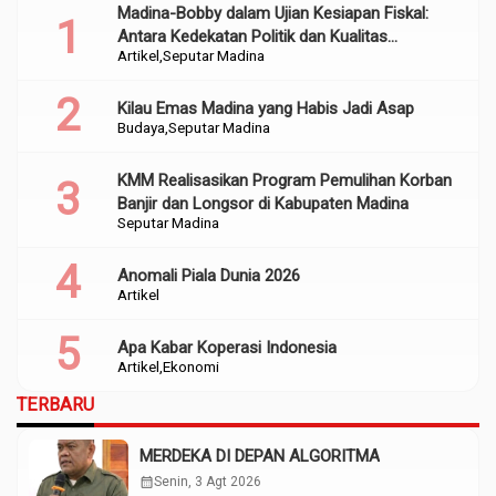
Madina-Bobby dalam Ujian Kesiapan Fiskal:
Antara Kedekatan Politik dan Kualitas
Artikel
Seputar Madina
Perencanaan
Kilau Emas Madina yang Habis Jadi Asap
Budaya
Seputar Madina
KMM Realisasikan Program Pemulihan Korban
Banjir dan Longsor di Kabupaten Madina
Seputar Madina
Anomali Piala Dunia 2026
Artikel
Apa Kabar Koperasi Indonesia
Artikel
Ekonomi
TERBARU
MERDEKA DI DEPAN ALGORITMA
calendar_month
Senin, 3 Agt 2026