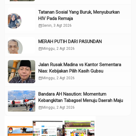
Tatanan Sosial Yang Buruk, Menyuburkan
HIV Pada Remaja
calendar_month
Senin, 3 Agt 2026
MERAH PUTIH DARI PASUNDAN
calendar_month
Minggu, 2 Agt 2026
Jalan Rusak Madina vs Kantor Sementara
Nias: Kebijakan Pilih Kasih Gubsu
calendar_month
Minggu, 2 Agt 2026
Bandara AH Nasution: Momentum
Kebangkitan Tabagsel Menuju Daerah Maju
calendar_month
Minggu, 2 Agt 2026