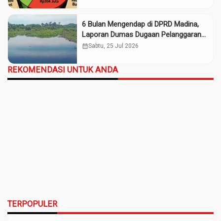
6 Bulan Mengendap di DPRD Madina,
Laporan Dumas Dugaan Pelanggaran
PT Rendi Tak Digubris
calendar_month
Sabtu, 25 Jul 2026
REKOMENDASI UNTUK ANDA
TERPOPULER