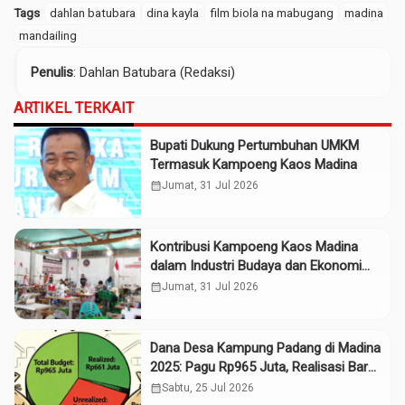
Tags
dahlan batubara
dina kayla
film biola na mabugang
madina
mandailing
Penulis
: Dahlan Batubara (Redaksi)
ARTIKEL TERKAIT
Bupati Dukung Pertumbuhan UMKM
Termasuk Kampoeng Kaos Madina
calendar_month
Jumat, 31 Jul 2026
Kontribusi Kampoeng Kaos Madina
dalam Industri Budaya dan Ekonomi
Daerah
calendar_month
Jumat, 31 Jul 2026
Dana Desa Kampung Padang di Madina
2025: Pagu Rp965 Juta, Realisasi Baru
Rp661 Juta
calendar_month
Sabtu, 25 Jul 2026