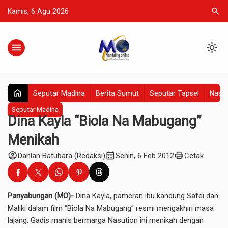
search
Kamis, 6 Agu 2026
menu
light_mode
home
Seputar Madina
Berita Sumut
Seputar Tapsel
Nasio
Seputar Madina
Dina Kayla “Biola Na Mabugang”
Menikah
account_circle
calendar_month
print
Dahlan Batubara (Redaksi)
Senin, 6 Feb 2012
Cetak
Panyabungan (MO)-
Dina Kayla, pameran ibu kandung Safei dan
Maliki dalam film “Biola Na Mabugang” resmi mengakhiri masa
lajang. Gadis manis bermarga Nasution ini menikah dengan