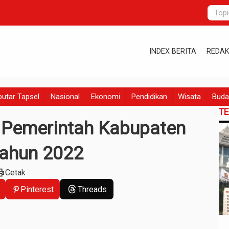
INDEX BERITA
REDAK
utar Tapsel
Nasional
Ekonomi
Pendidikan
Wisata
Buda
T
a Pemerintah Kabupaten
Tahun 2022
int
Cetak
Pinterest
Threads