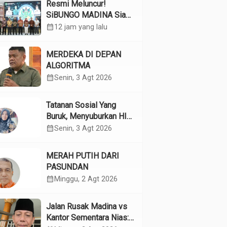
Resmi Meluncur!
SiBUNGO MADINA Siap
Optimalkan Pendapatan
calendar_month
12 jam yang lalu
Daerah Madina
MERDEKA DI DEPAN
ALGORITMA
calendar_month
Senin, 3 Agt 2026
Tatanan Sosial Yang
Buruk, Menyuburkan HIV
Pada Remaja
calendar_month
Senin, 3 Agt 2026
MERAH PUTIH DARI
PASUNDAN
calendar_month
Minggu, 2 Agt 2026
Jalan Rusak Madina vs
Kantor Sementara Nias: