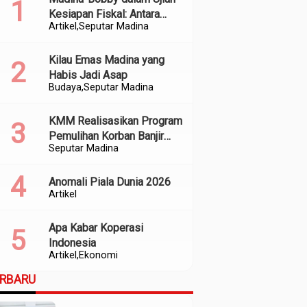
Kesiapan Fiskal: Antara
Artikel
Seputar Madina
Kedekatan Politik dan
Kualitas Perencanaan
Kilau Emas Madina yang
Habis Jadi Asap
Budaya
Seputar Madina
KMM Realisasikan Program
Pemulihan Korban Banjir
Seputar Madina
dan Longsor di Kabupaten
Madina
Anomali Piala Dunia 2026
Artikel
Apa Kabar Koperasi
Indonesia
Artikel
Ekonomi
ERBARU