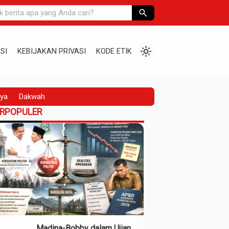
search
light_mode
SI
KEBIJAKAN PRIVASI
KODE ETIK
ya
Dakwah
ERPOPULER
Madina-Bobby dalam Ujian