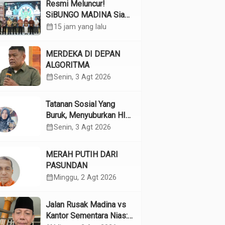
Resmi Meluncur!
SiBUNGO MADINA Siap
Optimalkan Pendapatan
calendar_month
15 jam yang lalu
Daerah Madina
MERDEKA DI DEPAN
ALGORITMA
calendar_month
Senin, 3 Agt 2026
Tatanan Sosial Yang
Buruk, Menyuburkan HIV
Pada Remaja
calendar_month
Senin, 3 Agt 2026
MERAH PUTIH DARI
PASUNDAN
calendar_month
Minggu, 2 Agt 2026
Jalan Rusak Madina vs
Kantor Sementara Nias: