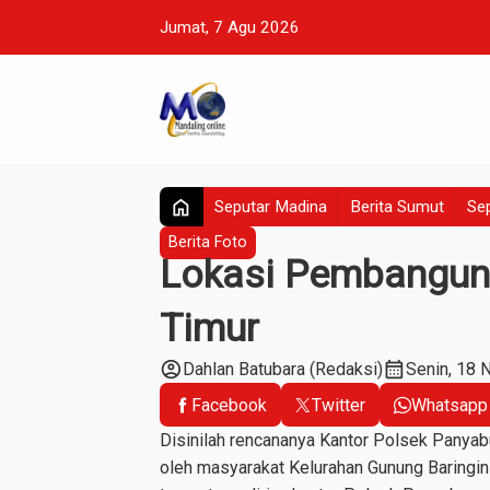
Jumat, 7 Agu 2026
home
Seputar Madina
Berita Sumut
Sep
Berita Foto
Lokasi Pembangun
Timur
account_circle
calendar_month
Dahlan Batubara (Redaksi)
Senin, 18 
Facebook
Twitter
Whatsapp
Disinilah rencananya Kantor Polsek Panyab
oleh masyarakat Kelurahan Gunung Baringi