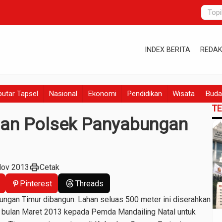
INDEX BERITA
REDAK
utar Tapsel
Nasional
Ekonomi
Pendidikan
Wisata
Buda
T
an Polsek Panyabungan
print
Nov 2013
Cetak
Pinterest
Threads
ungan Timur dibangun. Lahan seluas 500 meter ini diserahkan
n bulan Maret 2013 kepada Pemda Mandailing Natal untuk