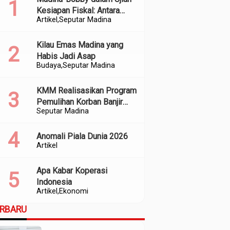
Kesiapan Fiskal: Antara
Artikel
Seputar Madina
Kedekatan Politik dan
Kualitas Perencanaan
Kilau Emas Madina yang
Habis Jadi Asap
Budaya
Seputar Madina
KMM Realisasikan Program
Pemulihan Korban Banjir
Seputar Madina
dan Longsor di Kabupaten
Madina
Anomali Piala Dunia 2026
Artikel
Apa Kabar Koperasi
Indonesia
Artikel
Ekonomi
ERBARU