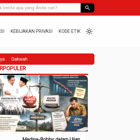
search
light_mode
SI
KEBIJAKAN PRIVASI
KODE ETIK
ya
Dakwah
ERPOPULER
Madina-Bobby dalam Ujian