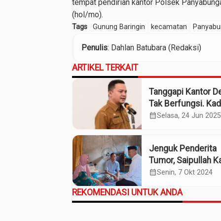
tempat pendirian kantor Polsek Panyabunga
(hol/mo).
Tags
Gunung Baringin
kecamatan
Panyabu
Penulis
: Dahlan Batubara (Redaksi)
ARTIKEL TERKAIT
Tanggapi Kantor D
Tak Berfungsi. Kad
PMD Madina : Rum
calendar_month
Selasa, 24 Jun 2025
Kades Jadi Kantor
Tidak Masalah
Jenguk Penderita
Tumor, Saipullah K
Bantuan Biaya
calendar_month
Senin, 7 Okt 2024
REKOMENDASI UNTUK ANDA