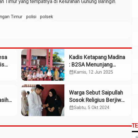
n Timur yang tempatnya di Kelurahan Gunung Baringin.
ngan Timur
polisi
polsek
esa
Kadis Ketapang Madina
is
: B2SA Menunjang
ah
Kegiatan Makan Bergizi
calendar_month
Kamis, 12 Jun 2025
 Desa
Gratis
Warga Sebut Saipullah
asih
Sosok Religius Berjiwa
Sosial Tinggi
calendar_month
Sabtu, 5 Okt 2024
T