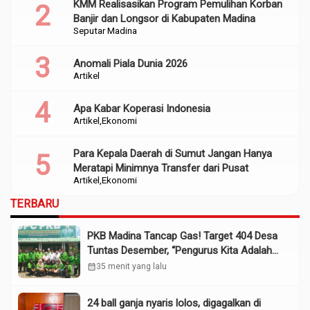
KMM Realisasikan Program Pemulihan Korban
Banjir dan Longsor di Kabupaten Madina
Seputar Madina
Anomali Piala Dunia 2026
Artikel
Apa Kabar Koperasi Indonesia
Artikel
Ekonomi
Para Kepala Daerah di Sumut Jangan Hanya
Meratapi Minimnya Transfer dari Pusat
Artikel
Ekonomi
TERBARU
PKB Madina Tancap Gas! Target 404 Desa
Tuntas Desember, “Pengurus Kita Adalah
Tokoh”
calendar_month
35 menit yang lalu
24 ball ganja nyaris lolos, digagalkan di