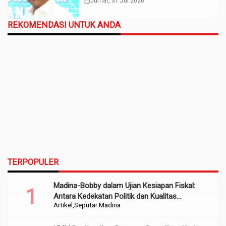
calendar_month
Jumat, 31 Jul 2026
REKOMENDASI UNTUK ANDA
TERPOPULER
Madina-Bobby dalam Ujian Kesiapan Fiskal:
Antara Kedekatan Politik dan Kualitas
Artikel
Seputar Madina
Perencanaan