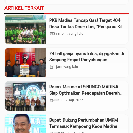
ARTIKEL TERKAIT
PKB Madina Tancap Gas! Target 404
Desa Tuntas Desember, “Pengurus Kita
Adalah Tokoh”
calendar_month
35 menit yang lalu
24 ball ganja nyaris lolos, digagalkan di
Simpang Empat Panyabungan
calendar_month
1 jam yang lalu
Resmi Meluncur! SiBUNGO MADINA
Siap Optimalkan Pendapatan Daerah
Madina
calendar_month
Jumat, 7 Agt 2026
Bupati Dukung Pertumbuhan UMKM
Termasuk Kampoeng Kaos Madina