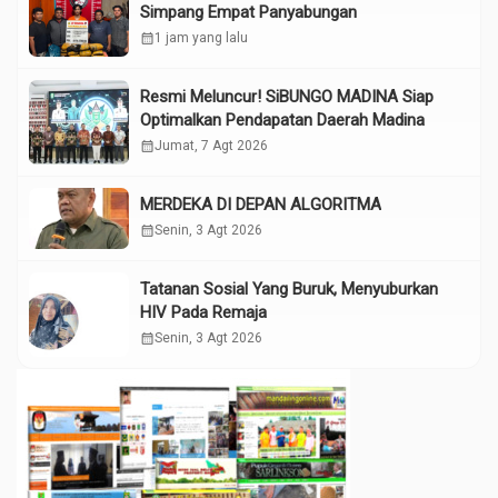
Simpang Empat Panyabungan
calendar_month
1 jam yang lalu
Resmi Meluncur! SiBUNGO MADINA Siap
Optimalkan Pendapatan Daerah Madina
calendar_month
Jumat, 7 Agt 2026
MERDEKA DI DEPAN ALGORITMA
calendar_month
Senin, 3 Agt 2026
Tatanan Sosial Yang Buruk, Menyuburkan
HIV Pada Remaja
calendar_month
Senin, 3 Agt 2026