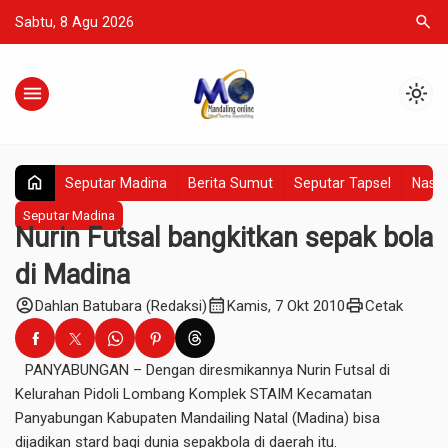
search
Sabtu, 8 Agu 2026
menu
light_mode
home
Seputar Madina
Berita Sumut
Seputar Tapsel
Nasio
Seputar Madina
Nurin Futsal bangkitkan sepak bola
di Madina
account_circle
calendar_month
print
Dahlan Batubara (Redaksi)
Kamis, 7 Okt 2010
Cetak
PANYABUNGAN – Dengan diresmikannya Nurin Futsal di
Kelurahan Pidoli Lombang Komplek STAIM Kecamatan
Panyabungan Kabupaten Mandailing Natal (Madina) bisa
dijadikan stard bagi dunia sepakbola di daerah itu.