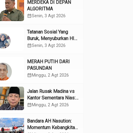
MERDEKA DI DEPAN
ALGORITMA
calendar_month
Senin, 3 Agt 2026
Tatanan Sosial Yang
Buruk, Menyuburkan HIV
Pada Remaja
calendar_month
Senin, 3 Agt 2026
MERAH PUTIH DARI
PASUNDAN
calendar_month
Minggu, 2 Agt 2026
Jalan Rusak Madina vs
Kantor Sementara Nias:
Kebijakan Pilih Kasih
calendar_month
Minggu, 2 Agt 2026
Gubsu
Bandara AH Nasution:
Momentum Kebangkitan