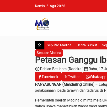
Kamis, 6 Agu 2026
home
Seputar Madina
Berita Sumut
Sep
Seputar Madina
Petasan Ganggu Ib
account_circle
calendar_month
Dahlan Batubara (Redaksi)
Rabu, 17 J
Facebook
Twitter
Whatsapp
PANYABUNGAN (Mandailing Online)
– Letu
pelaksanaan ibada tarawih dan tadarus di P
Pemerintah daerah Madina diminta melaluka
dalam upaya menertibkan warga yang memb