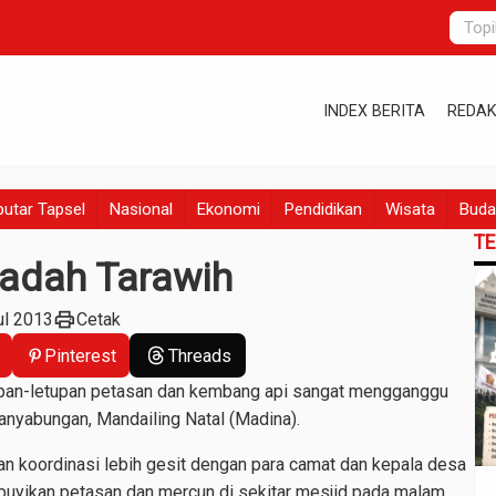
INDEX BERITA
REDAK
utar Tapsel
Nasional
Ekonomi
Pendidikan
Wisata
Buda
T
adah Tarawih
print
ul 2013
Cetak
Pinterest
Threads
pan-letupan petasan dan kembang api sangat mengganggu
anyabungan, Mandailing Natal (Madina).
n koordinasi lebih gesit dengan para camat dan kepala desa
uyikan petasan dan mercun di sekitar mesjid pada malam