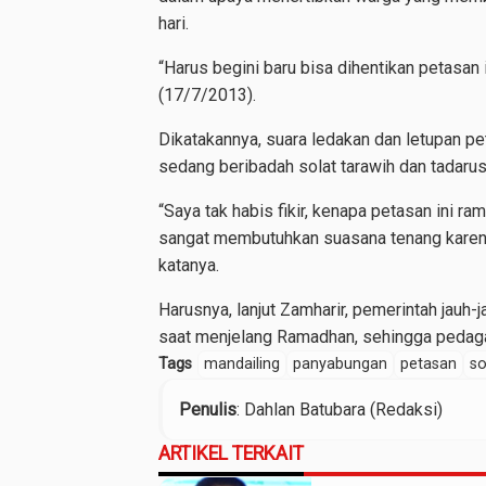
hari.
“Harus begini baru bisa dihentikan petasan 
(17/7/2013).
Dikatakannya, suara ledakan dan letupan p
sedang beribadah solat tarawih dan tadarus
“Saya tak habis fikir, kenapa petasan ini r
sangat membutuhkan suasana tenang karena
katanya.
Harusnya, lanjut Zamharir, pemerintah jauh-
saat menjelang Ramadhan, sehingga pedagan
Tags
mandailing
panyabungan
petasan
so
Penulis
: Dahlan Batubara (Redaksi)
ARTIKEL TERKAIT