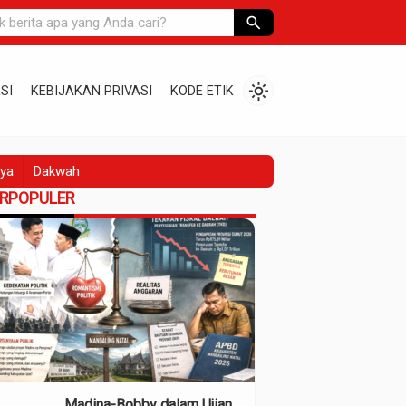
search
light_mode
SI
KEBIJAKAN PRIVASI
KODE ETIK
ya
Dakwah
ERPOPULER
Madina-Bobby dalam Ujian