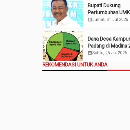
Bupati Dukung
Pertumbuhan UM
Termasuk Kampo
calendar_month
Jumat, 31 Jul 2026
Kaos Madina
Dana Desa Kampu
Padang di Madina 
Pagu Rp965 Juta,
calendar_month
Sabtu, 25 Jul 2026
Realisasi Baru Rp
REKOMENDASI UNTUK ANDA
Juta