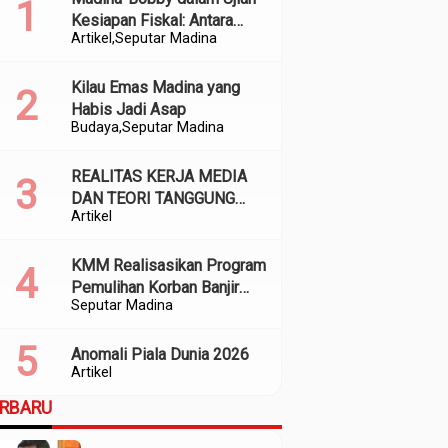
Kesiapan Fiskal: Antara
Artikel
Seputar Madina
Kedekatan Politik dan
Kualitas Perencanaan
Kilau Emas Madina yang
Habis Jadi Asap
Budaya
Seputar Madina
REALITAS KERJA MEDIA
DAN TEORI TANGGUNG
Artikel
JAWAB SOSIAL
KMM Realisasikan Program
Pemulihan Korban Banjir
Seputar Madina
dan Longsor di Kabupaten
Madina
Anomali Piala Dunia 2026
Artikel
ERBARU