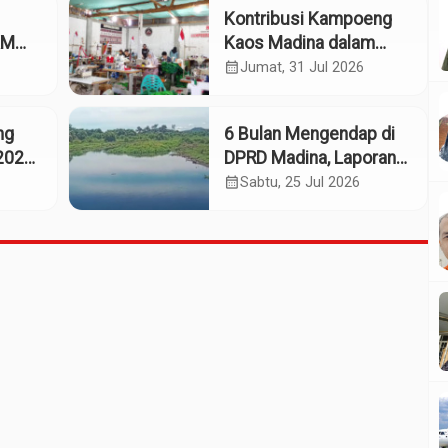
Kontribusi Kampoeng
KM
Kaos Madina dalam
eng
Industri Budaya dan
calendar_month
Jumat, 31 Jul 2026
Ekonomi Daerah
ng
6 Bulan Mengendap di
2025:
DPRD Madina, Laporan
Dumas Dugaan
calendar_month
Sabtu, 25 Jul 2026
661
Pelanggaran PT Rendi
Tak Digubris