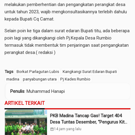
melakukan pemberhentian dan pengangkatan perangkat desa
untuk tahun 2023, wajib mengkonsultasikannya terlebih dahulu
kepada Bupati Cq Camat.
Selain poin ke tiga dalam surat edaran Bupati titu, ada beberapa
poin lagi yang dikangkangi oleh Pj.Kepala Desa Rumbio
termasuk tidak membentuk tim penjaringan saat pengangkatan
perangkat desa.( redaksi )
Tags
Borkat Parlagutan Lubis
Kangkangi Surat Edaran Bupati
madina
panyabungan utara
Pj Kades Rumbio
Penulis
: Muhammad Hanapi
ARTIKEL TERKAIT
PKB Madina Tancap Gas! Target 404
Desa Tuntas Desember, “Pengurus Kita
Adalah Tokoh”
calendar_month
14 jam yang lalu