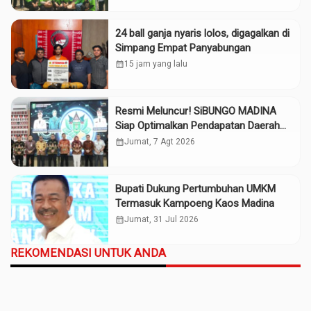
24 ball ganja nyaris lolos, digagalkan di
Simpang Empat Panyabungan
calendar_month
15 jam yang lalu
Resmi Meluncur! SiBUNGO MADINA
Siap Optimalkan Pendapatan Daerah
Madina
calendar_month
Jumat, 7 Agt 2026
Bupati Dukung Pertumbuhan UMKM
Termasuk Kampoeng Kaos Madina
calendar_month
Jumat, 31 Jul 2026
REKOMENDASI UNTUK ANDA