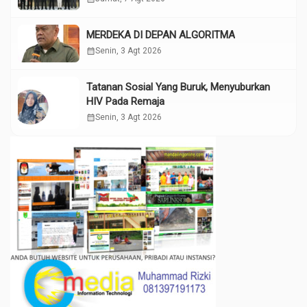
MERDEKA DI DEPAN ALGORITMA
calendar_month
Senin, 3 Agt 2026
Tatanan Sosial Yang Buruk, Menyuburkan
HIV Pada Remaja
calendar_month
Senin, 3 Agt 2026