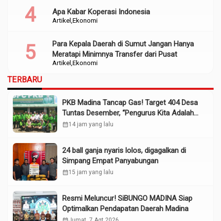
Apa Kabar Koperasi Indonesia
Artikel
Ekonomi
Para Kepala Daerah di Sumut Jangan Hanya
Meratapi Minimnya Transfer dari Pusat
Artikel
Ekonomi
TERBARU
PKB Madina Tancap Gas! Target 404 Desa
Tuntas Desember, “Pengurus Kita Adalah
Tokoh”
calendar_month
14 jam yang lalu
24 ball ganja nyaris lolos, digagalkan di
Simpang Empat Panyabungan
calendar_month
15 jam yang lalu
Resmi Meluncur! SiBUNGO MADINA Siap
Optimalkan Pendapatan Daerah Madina
calendar_month
Jumat, 7 Agt 2026