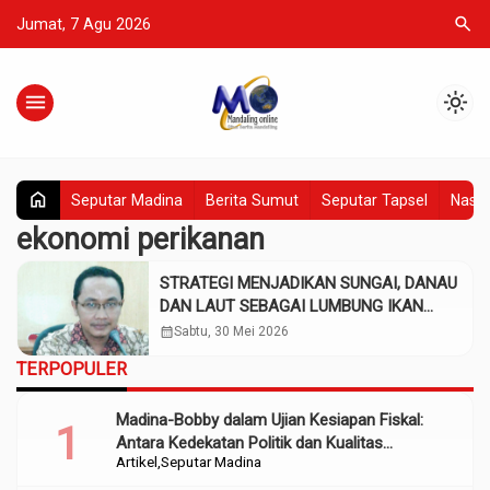
search
Jumat, 7 Agu 2026
menu
light_mode
home
Seputar Madina
Berita Sumut
Seputar Tapsel
Nasio
ekonomi perikanan
STRATEGI MENJADIKAN SUNGAI, DANAU
DAN LAUT SEBAGAI LUMBUNG IKAN
NASIONAL
calendar_month
Sabtu, 30 Mei 2026
TERPOPULER
Madina-Bobby dalam Ujian Kesiapan Fiskal:
Antara Kedekatan Politik dan Kualitas
Artikel
Seputar Madina
Perencanaan