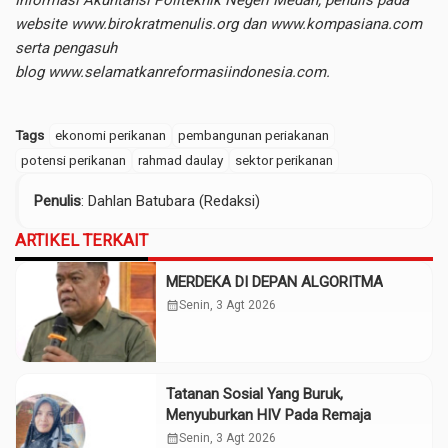
Informasi Akuntansi Politeknik Negeri Medan, penulis pada
website
www.birokratmenulis.org
dan www.kompasiana.com
serta pengasuh
blog
www.selamatkanreformasiindonesia.com
.
Tags
ekonomi perikanan
pembangunan periakanan
potensi perikanan
rahmad daulay
sektor perikanan
Penulis
: Dahlan Batubara (Redaksi)
ARTIKEL TERKAIT
MERDEKA DI DEPAN ALGORITMA
calendar_month
Senin, 3 Agt 2026
Tatanan Sosial Yang Buruk,
Menyuburkan HIV Pada Remaja
calendar_month
Senin, 3 Agt 2026