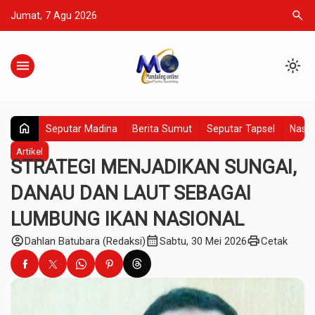
search
Jumat, 7 Agu 2026
menu
light_mode
home
Seputar Madina
Berita Sumut
Seputar Tapsel
Nasio
Artikel
STRATEGI MENJADIKAN SUNGAI,
DANAU DAN LAUT SEBAGAI
LUMBUNG IKAN NASIONAL
account_circle
calendar_month
print
Dahlan Batubara (Redaksi)
Sabtu, 30 Mei 2026
Cetak