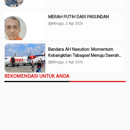
MERAH PUTIH DARI PASUNDAN
calendar_month
Minggu, 2 Agt 2026
Bandara AH Nasution: Momentum
Kebangkitan Tabagsel Menuju Daerah
Maju
calendar_month
Minggu, 2 Agt 2026
REKOMENDASI UNTUK ANDA