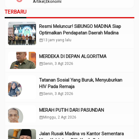
Artikel
Ekonomi
TERBARU
Resmi Meluncur! SiBUNGO MADINA Siap
Optimalkan Pendapatan Daerah Madina
calendar_month
13 jam yang lalu
MERDEKA DI DEPAN ALGORITMA
calendar_month
Senin, 3 Agt 2026
Tatanan Sosial Yang Buruk, Menyuburkan
HIV Pada Remaja
calendar_month
Senin, 3 Agt 2026
MERAH PUTIH DARI PASUNDAN
calendar_month
Minggu, 2 Agt 2026
Jalan Rusak Madina vs Kantor Sementara