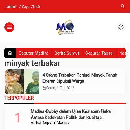
search
Jumat, 7 Agu 2026
menu
light_mode
home
Seputar Madina
Berita Sumut
Seputar Tapsel
Nasio
minyak terbakar
4 Orang Terbakar, Penjual Minyak Tanah
Eceran Dipukuli Warga
calendar_month
Senin, 1 Feb 2016
TERPOPULER
Madina-Bobby dalam Ujian Kesiapan Fiskal:
Antara Kedekatan Politik dan Kualitas
Artikel
Seputar Madina
Perencanaan