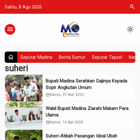
search
Sabtu, 8 Agu 2026
menu
light_mode
home
Seputar Madina
Berita Sumut
Seputar Tapsel
Nasio
suheri
Bupati Madina Serahkan Gajinya Kepada
Sopir Angkutan Umum
calendar_month
Kamis, 31 Mar 2022
Wakil Bupati Madina Ziarahi Makam Para
Ulama
calendar_month
Kamis, 16 Apr 2020
Suheri-Atikah Pasangan Ideal Ubah