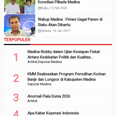
Konstlasi Pilkada Madina
calendar_month
Rabu, 12 Feb 2020
Wabup Madina : Petani Gagal Panen di
Siabu Akan Dibantu
calendar_month
Selasa, 10 Jan 2017
TERPOPULER
Madina-Bobby dalam Ujian Kesiapan Fiskal:
Antara Kedekatan Politik dan Kualitas
Artikel
Seputar Madina
Perencanaan
KMM Realisasikan Program Pemulihan Korban
Banjir dan Longsor di Kabupaten Madina
Seputar Madina
Anomali Piala Dunia 2026
Artikel
Apa Kabar Koperasi Indonesia