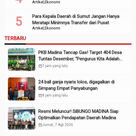
Artikel
Ekonomi
Para Kepala Daerah di Sumut Jangan Hanya
Meratapi Minimnya Transfer dari Pusat
Artikel
Ekonomi
TERBARU
PKB Madina Tancap Gas! Target 404 Desa
Tuntas Desember, “Pengurus Kita Adalah
Tokoh”
calendar_month
7 jam yang lalu
24 ball ganja nyaris lolos, digagalkan di
Simpang Empat Panyabungan
calendar_month
8 jam yang lalu
Resmi Meluncur! SiBUNGO MADINA Siap
Optimalkan Pendapatan Daerah Madina
calendar_month
Jumat, 7 Agt 2026