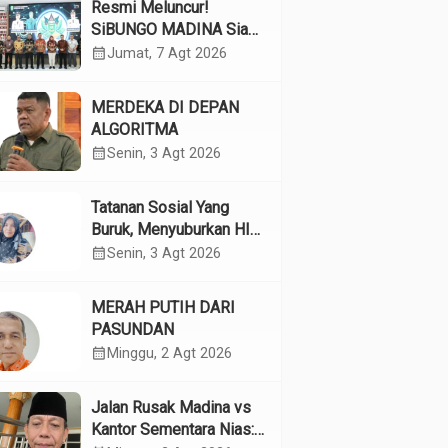
Resmi Meluncur!
SiBUNGO MADINA Siap
Optimalkan Pendapatan
calendar_month
Jumat, 7 Agt 2026
Daerah Madina
MERDEKA DI DEPAN
ALGORITMA
calendar_month
Senin, 3 Agt 2026
Tatanan Sosial Yang
Buruk, Menyuburkan HIV
Pada Remaja
calendar_month
Senin, 3 Agt 2026
MERAH PUTIH DARI
PASUNDAN
calendar_month
Minggu, 2 Agt 2026
Jalan Rusak Madina vs
Kantor Sementara Nias: