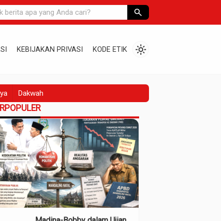
search
light_mode
SI
KEBIJAKAN PRIVASI
KODE ETIK
ya
Dakwah
ERPOPULER
Madina-Bobby dalam Ujian