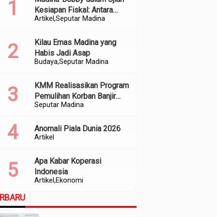
Kesiapan Fiskal: Antara
Artikel
Seputar Madina
Kedekatan Politik dan
Kualitas Perencanaan
Kilau Emas Madina yang
Habis Jadi Asap
Budaya
Seputar Madina
KMM Realisasikan Program
Pemulihan Korban Banjir
Seputar Madina
dan Longsor di Kabupaten
Madina
Anomali Piala Dunia 2026
Artikel
Apa Kabar Koperasi
Indonesia
Artikel
Ekonomi
ERBARU