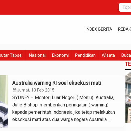
INDEX BERITA
REDAK
utar Tapsel
Nasional
Ekonomi
Pendidikan
Wisata
Buda
T
Australia warning RI soal eksekusi mati
calendar_month
Jumat, 13 Feb 2015
SYDNEY – Menteri Luar Negeri ( Menlu) Australia,
Julie Bishop, memberikan peringatan ( warning)
kepada pemerintah Indonesia jika tetap melakukan
eksekusi mati atas dua warga negara Australia.
Menurutnya, eksekusi mati Andrew Chan dan Myuran