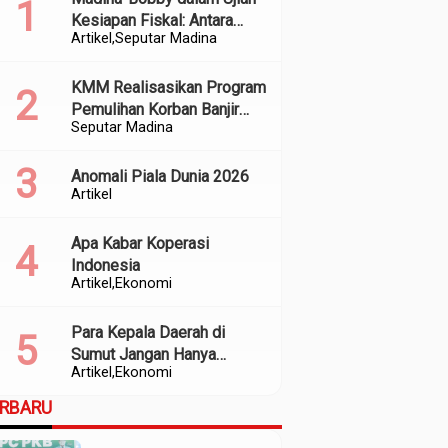
Kesiapan Fiskal: Antara
Artikel
Seputar Madina
Kedekatan Politik dan
Kualitas Perencanaan
KMM Realisasikan Program
Pemulihan Korban Banjir
Seputar Madina
dan Longsor di Kabupaten
Madina
Anomali Piala Dunia 2026
Artikel
Apa Kabar Koperasi
Indonesia
Artikel
Ekonomi
Para Kepala Daerah di
Sumut Jangan Hanya
Artikel
Ekonomi
Meratapi Minimnya Transfer
dari Pusat
ERBARU