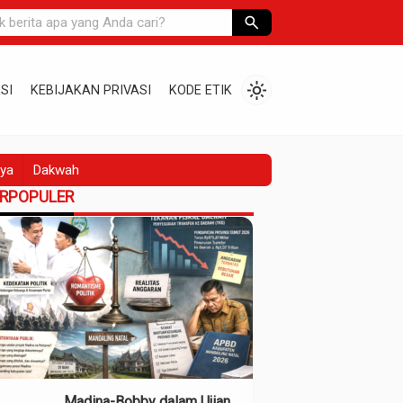
search
light_mode
SI
KEBIJAKAN PRIVASI
KODE ETIK
ya
Dakwah
ERPOPULER
Madina-Bobby dalam Ujian