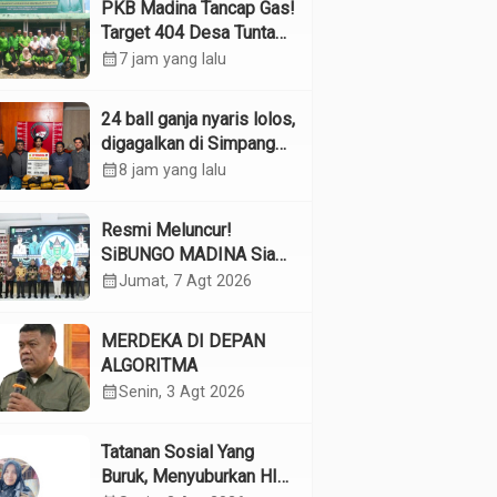
PKB Madina Tancap Gas!
Target 404 Desa Tuntas
Desember, “Pengurus
calendar_month
7 jam yang lalu
Kita Adalah Tokoh”
24 ball ganja nyaris lolos,
digagalkan di Simpang
Empat Panyabungan
calendar_month
8 jam yang lalu
Resmi Meluncur!
SiBUNGO MADINA Siap
Optimalkan Pendapatan
calendar_month
Jumat, 7 Agt 2026
Daerah Madina
MERDEKA DI DEPAN
ALGORITMA
calendar_month
Senin, 3 Agt 2026
Tatanan Sosial Yang
Buruk, Menyuburkan HIV