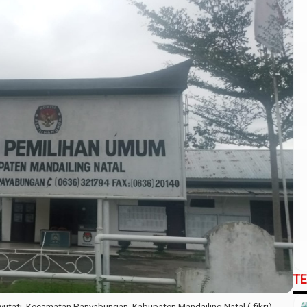
T
utati, Kecamatan Panyabungan, Kabupaten Mandailing Natal ( fikri)