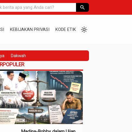
search
light_mode
SI
KEBIJAKAN PRIVASI
KODE ETIK
ya
Dakwah
ERPOPULER
Madina-Bobby dalam Ujian