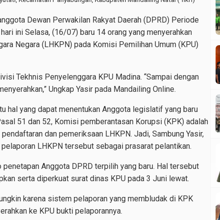
anggota Dewan Perwakilan Rakyat Daerah (DPRD) Periode
 hari ini Selasa, (16/07) baru 14 orang yang menyerahkan
ggara Negara (LHKPN) pada Komisi Pemilihan Umum (KPU)
Divisi Tekhnis Penyelenggara KPU Madina. “Sampai dengan
 menyerahkan,” Ungkap Yasir pada Mandailing Online.
tu hal yang dapat menentukan Anggota legislatif yang baru
Pasal 51 dan 52, Komisi pemberantasan Korupsi (KPK) adalah
pendaftaran dan pemeriksaan LHKPN. Jadi, Sambung Yasir,
pelaporan LHKPN tersebut sebagai prasarat pelantikan.
o penetapan Anggota DPRD terpilih yang baru. Hal tersebut
an serta diperkuat surat dinas KPU pada 3 Juni lewat.
i mungkin karena sistem pelaporan yang membludak di KPK
yerahkan ke KPU bukti pelaporannya.