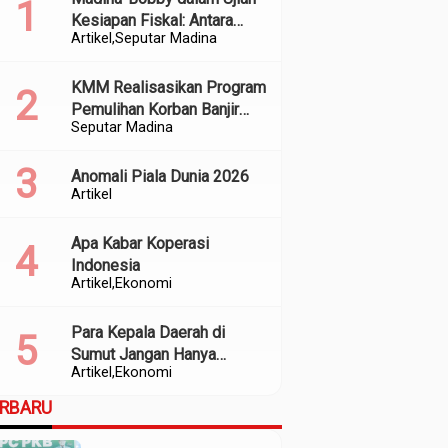
Kesiapan Fiskal: Antara
Artikel
Seputar Madina
Kedekatan Politik dan
Kualitas Perencanaan
KMM Realisasikan Program
Pemulihan Korban Banjir
Seputar Madina
dan Longsor di Kabupaten
Madina
Anomali Piala Dunia 2026
Artikel
Apa Kabar Koperasi
Indonesia
Artikel
Ekonomi
Para Kepala Daerah di
Sumut Jangan Hanya
Artikel
Ekonomi
Meratapi Minimnya Transfer
dari Pusat
ERBARU