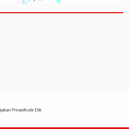
Kaos Madina
ijakan Privasi
Kode Etik