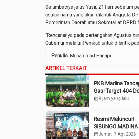
Selambatnya jelas Yasir, 21 hari sebelum p
usulan nama yang akan dilantik Anggota D
Pemerintah Daerah atau Sekretariat DPRD 
“Rencananya pada pertengahan Agustus na
Gubernur melalui Pemkab untuk dilantik pada
Penulis
: Muhammad Hanapi
ARTIKEL TERKAIT
PKB Madina Tanca
Gas! Target 404 D
Tuntas Desember,
calendar_month
9 jam yang lalu
“Pengurus Kita Ad
Tokoh”
Resmi Meluncur!
SiBUNGO MADINA 
Optimalkan Penda
calendar_month
Jumat, 7 Agt 2026