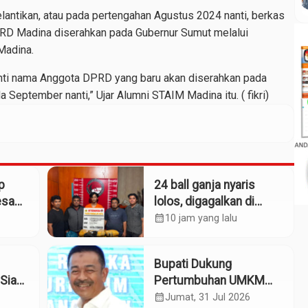
elantikan, atau pada pertengahan Agustus 2024 nanti, berkas
PRD Madina diserahkan pada Gubernur Sumut melalui
Madina.
nti nama Anggota DPRD yang baru akan diserahkan pada
 September nanti,” Ujar Alumni STAIM Madina itu. ( fikri)
p
24 ball ganja nyaris
esa
lolos, digagalkan di
Simpang Empat
calendar_month
10 jam yang lalu
alah
Panyabungan
Bupati Dukung
Siap
Pertumbuhan UMKM
patan
Termasuk Kampoeng
calendar_month
Jumat, 31 Jul 2026