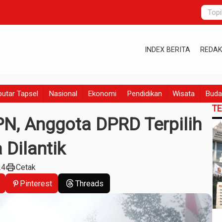
INDEX BERITA
REDAK
utar Tapsel
Nasional
Ekonomi
Pendidikan
Wisata
Buda
T
N, Anggota DPRD Terpilih
Dilantik
print
24
Cetak
Pinterest
Threads