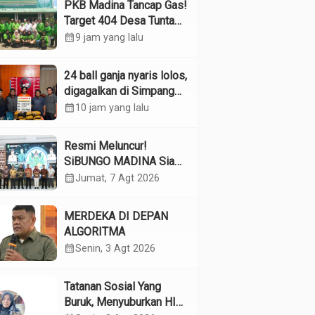
PKB Madina Tancap Gas!
Target 404 Desa Tuntas
Desember, “Pengurus
calendar_month
9 jam yang lalu
Kita Adalah Tokoh”
24 ball ganja nyaris lolos,
digagalkan di Simpang
Empat Panyabungan
calendar_month
10 jam yang lalu
Resmi Meluncur!
SiBUNGO MADINA Siap
Optimalkan Pendapatan
calendar_month
Jumat, 7 Agt 2026
Daerah Madina
MERDEKA DI DEPAN
ALGORITMA
calendar_month
Senin, 3 Agt 2026
Tatanan Sosial Yang
Buruk, Menyuburkan HIV