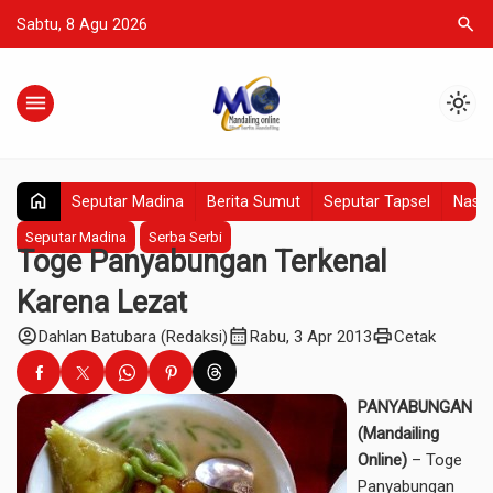
search
Sabtu, 8 Agu 2026
menu
light_mode
home
Seputar Madina
Berita Sumut
Seputar Tapsel
Nasio
Seputar Madina
Serba Serbi
Toge Panyabungan Terkenal
Karena Lezat
account_circle
calendar_month
print
Dahlan Batubara (Redaksi)
Rabu, 3 Apr 2013
Cetak
PANYABUNGAN
(Mandailing
Online)
– Toge
Panyabungan