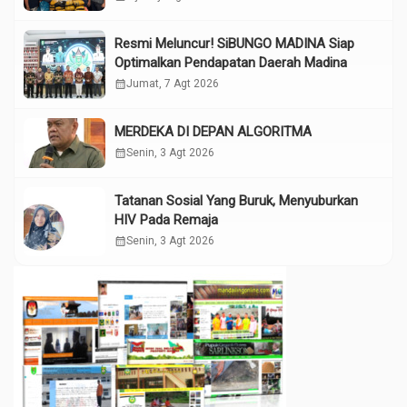
Resmi Meluncur! SiBUNGO MADINA Siap
Optimalkan Pendapatan Daerah Madina
calendar_month
Jumat, 7 Agt 2026
MERDEKA DI DEPAN ALGORITMA
calendar_month
Senin, 3 Agt 2026
Tatanan Sosial Yang Buruk, Menyuburkan
HIV Pada Remaja
calendar_month
Senin, 3 Agt 2026