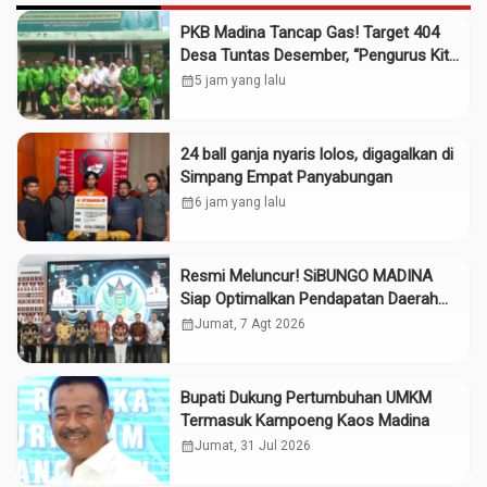
PKB Madina Tancap Gas! Target 404
Desa Tuntas Desember, “Pengurus Kita
Adalah Tokoh”
calendar_month
5 jam yang lalu
24 ball ganja nyaris lolos, digagalkan di
Simpang Empat Panyabungan
calendar_month
6 jam yang lalu
Resmi Meluncur! SiBUNGO MADINA
Siap Optimalkan Pendapatan Daerah
Madina
calendar_month
Jumat, 7 Agt 2026
Bupati Dukung Pertumbuhan UMKM
Termasuk Kampoeng Kaos Madina
calendar_month
Jumat, 31 Jul 2026