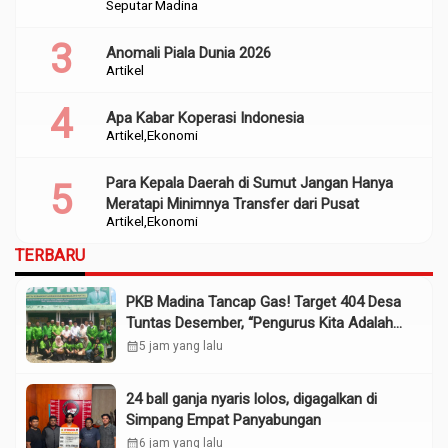
Seputar Madina
Anomali Piala Dunia 2026
Artikel
Apa Kabar Koperasi Indonesia
Artikel
Ekonomi
Para Kepala Daerah di Sumut Jangan Hanya
Meratapi Minimnya Transfer dari Pusat
Artikel
Ekonomi
TERBARU
PKB Madina Tancap Gas! Target 404 Desa
Tuntas Desember, “Pengurus Kita Adalah
Tokoh”
calendar_month
5 jam yang lalu
24 ball ganja nyaris lolos, digagalkan di
Simpang Empat Panyabungan
calendar_month
6 jam yang lalu