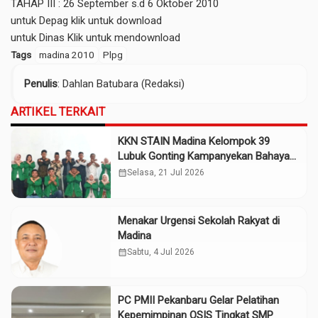
TAHAP III : 26 September s.d 6 Oktober 2010
untuk Depag
klik untuk download
untuk Dinas
Klik untuk mendownload
Tags
madina 2010
Plpg
Penulis
: Dahlan Batubara (Redaksi)
ARTIKEL TERKAIT
KKN STAIN Madina Kelompok 39
Lubuk Gonting Kampanyekan Bahaya
Narkoba, Judi Online
calendar_month
Selasa, 21 Jul 2026
Menakar Urgensi Sekolah Rakyat di
Madina
calendar_month
Sabtu, 4 Jul 2026
PC PMII Pekanbaru Gelar Pelatihan
Kepemimpinan OSIS Tingkat SMP