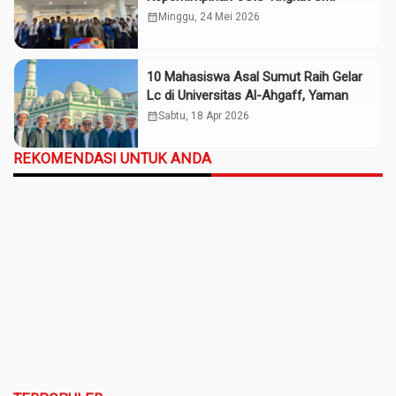
calendar_month
Minggu, 24 Mei 2026
10 Mahasiswa Asal Sumut Raih Gelar
Lc di Universitas Al-Ahgaff, Yaman
calendar_month
Sabtu, 18 Apr 2026
REKOMENDASI UNTUK ANDA