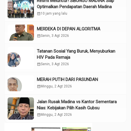
Resmi Meluncur! SiBUNGO MADINA Siap
Optimalkan Pendapatan Daerah Madina
calendar_month
10 jam yang lalu
MERDEKA DI DEPAN ALGORITMA
calendar_month
Senin, 3 Agt 2026
Tatanan Sosial Yang Buruk, Menyuburkan
HIV Pada Remaja
calendar_month
Senin, 3 Agt 2026
MERAH PUTIH DARI PASUNDAN
calendar_month
Minggu, 2 Agt 2026
Jalan Rusak Madina vs Kantor Sementara
Nias: Kebijakan Pilih Kasih Gubsu
calendar_month
Minggu, 2 Agt 2026