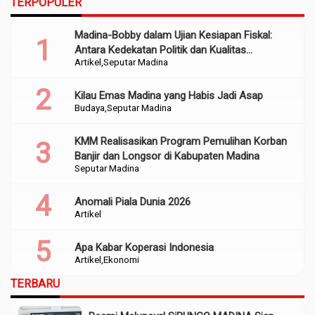
TERPOPULER
Madina-Bobby dalam Ujian Kesiapan Fiskal:
Antara Kedekatan Politik dan Kualitas
Artikel
Seputar Madina
Perencanaan
Kilau Emas Madina yang Habis Jadi Asap
Budaya
Seputar Madina
KMM Realisasikan Program Pemulihan Korban
Banjir dan Longsor di Kabupaten Madina
Seputar Madina
Anomali Piala Dunia 2026
Artikel
Apa Kabar Koperasi Indonesia
Artikel
Ekonomi
TERBARU