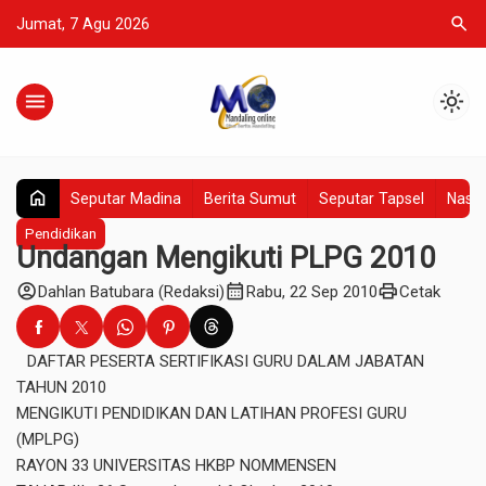
search
Jumat, 7 Agu 2026
menu
light_mode
home
Seputar Madina
Berita Sumut
Seputar Tapsel
Nasio
Pendidikan
Undangan Mengikuti PLPG 2010
account_circle
calendar_month
print
Dahlan Batubara (Redaksi)
Rabu, 22 Sep 2010
Cetak
DAFTAR PESERTA SERTIFIKASI GURU DALAM JABATAN
TAHUN 2010
MENGIKUTI PENDIDIKAN DAN LATIHAN PROFESI GURU
(MPLPG)
RAYON 33 UNIVERSITAS HKBP NOMMENSEN