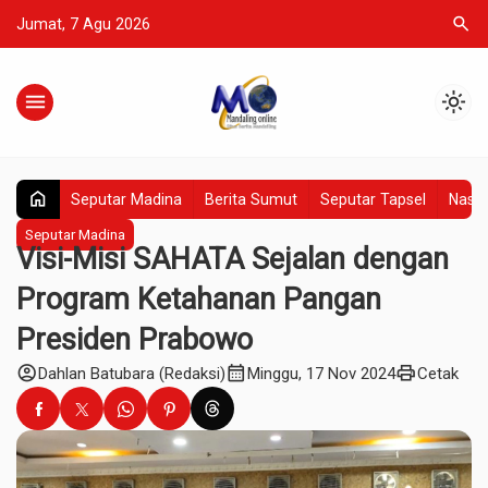
search
Jumat, 7 Agu 2026
menu
light_mode
home
Seputar Madina
Berita Sumut
Seputar Tapsel
Nasio
Seputar Madina
Visi-Misi SAHATA Sejalan dengan
Program Ketahanan Pangan
Presiden Prabowo
account_circle
calendar_month
print
Dahlan Batubara (Redaksi)
Minggu, 17 Nov 2024
Cetak