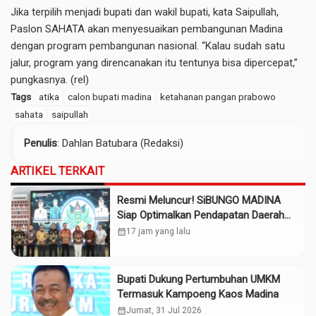
Jika terpilih menjadi bupati dan wakil bupati, kata Saipullah,
Paslon SAHATA akan menyesuaikan pembangunan Madina
dengan program pembangunan nasional. “Kalau sudah satu
jalur, program yang direncanakan itu tentunya bisa dipercepat,”
pungkasnya. (rel)
Tags
atika
calon bupati madina
ketahanan pangan prabowo
sahata
saipullah
Penulis
: Dahlan Batubara (Redaksi)
ARTIKEL TERKAIT
Resmi Meluncur! SiBUNGO MADINA
Siap Optimalkan Pendapatan Daerah
Madina
calendar_month
17 jam yang lalu
Bupati Dukung Pertumbuhan UMKM
Termasuk Kampoeng Kaos Madina
calendar_month
Jumat, 31 Jul 2026