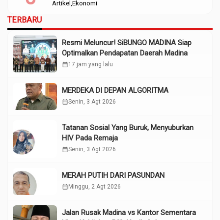
Artikel
Ekonomi
TERBARU
Resmi Meluncur! SiBUNGO MADINA Siap
Optimalkan Pendapatan Daerah Madina
calendar_month
17 jam yang lalu
MERDEKA DI DEPAN ALGORITMA
calendar_month
Senin, 3 Agt 2026
Tatanan Sosial Yang Buruk, Menyuburkan
HIV Pada Remaja
calendar_month
Senin, 3 Agt 2026
MERAH PUTIH DARI PASUNDAN
calendar_month
Minggu, 2 Agt 2026
Jalan Rusak Madina vs Kantor Sementara