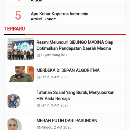
Apa Kabar Koperasi Indonesia
Artikel
Ekonomi
TERBARU
Resmi Meluncur! SiBUNGO MADINA Siap
Optimalkan Pendapatan Daerah Madina
calendar_month
12 jam yang lalu
MERDEKA DI DEPAN ALGORITMA
calendar_month
Senin, 3 Agt 2026
Tatanan Sosial Yang Buruk, Menyuburkan
HIV Pada Remaja
calendar_month
Senin, 3 Agt 2026
MERAH PUTIH DARI PASUNDAN
calendar_month
Minggu, 2 Agt 2026