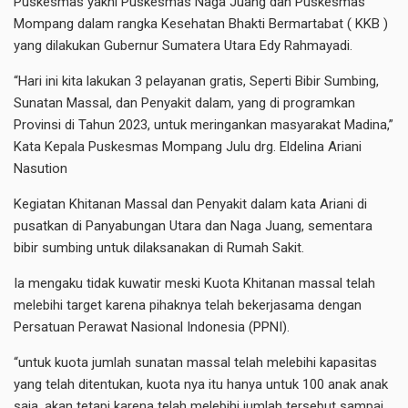
Puskesmas yakni Puskesmas Naga Juang dan Puskesmas
Mompang dalam rangka Kesehatan Bhakti Bermartabat ( KKB )
yang dilakukan Gubernur Sumatera Utara Edy Rahmayadi.
“Hari ini kita lakukan 3 pelayanan gratis, Seperti Bibir Sumbing,
Sunatan Massal, dan Penyakit dalam, yang di programkan
Provinsi di Tahun 2023, untuk meringankan masyarakat Madina,”
Kata Kepala Puskesmas Mompang Julu drg. Eldelina Ariani
Nasution
Kegiatan Khitanan Massal dan Penyakit dalam kata Ariani di
pusatkan di Panyabungan Utara dan Naga Juang, sementara
bibir sumbing untuk dilaksanakan di Rumah Sakit.
Ia mengaku tidak kuwatir meski Kuota Khitanan massal telah
melebihi target karena pihaknya telah bekerjasama dengan
Persatuan Perawat Nasional Indonesia (PPNI).
“untuk kuota jumlah sunatan massal telah melebihi kapasitas
yang telah ditentukan, kuota nya itu hanya untuk 100 anak anak
saja, akan tetapi karena telah melebihi jumlah tersebut sampai