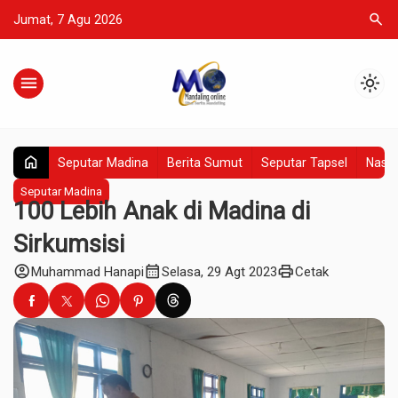
search
Jumat, 7 Agu 2026
menu
light_mode
home
Seputar Madina
Berita Sumut
Seputar Tapsel
Nasio
Seputar Madina
100 Lebih Anak di Madina di
Sirkumsisi
account_circle
calendar_month
print
Muhammad Hanapi
Selasa, 29 Agt 2023
Cetak