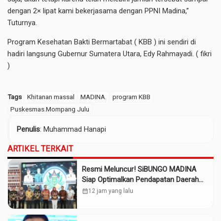
dengan 2× lipat kami bekerjasama dengan PPNI Madina,”
Tuturnya.
Program Kesehatan Bakti Bermartabat ( KBB ) ini sendiri di
hadiri langsung Gubernur Sumatera Utara, Edy Rahmayadi. ( fikri
)
Tags
Khitanan massal
MADINA.
program KBB
Puskesmas.Mompang Julu
Penulis
: Muhammad Hanapi
ARTIKEL TERKAIT
Resmi Meluncur! SiBUNGO MADINA
Siap Optimalkan Pendapatan Daerah
Madina
calendar_month
12 jam yang lalu