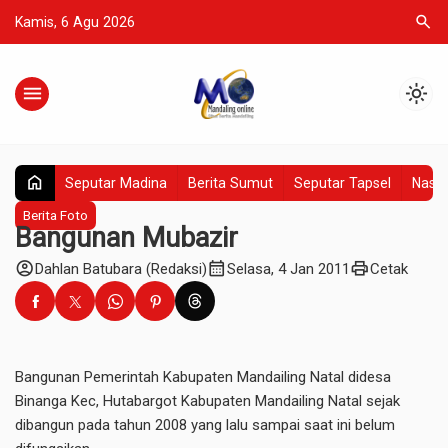
search
Kamis, 6 Agu 2026
menu
light_mode
home
Seputar Madina
Berita Sumut
Seputar Tapsel
Nasio
Berita Foto
Bangunan Mubazir
account_circle
calendar_month
print
Dahlan Batubara (Redaksi)
Selasa, 4 Jan 2011
Cetak
Bangunan Pemerintah Kabupaten Mandailing Natal didesa
Binanga Kec, Hutabargot Kabupaten Mandailing Natal sejak
dibangun pada tahun 2008 yang lalu sampai saat ini belum