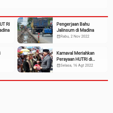
HUT RI
Pengerjaan Bahu
adina
Jalinsum di Madina
calendar_month
Rabu, 2 Nov 2022
i
Karnaval Meriahkan
Perayaan HUTRI di
Madina
calendar_month
Selasa, 16 Agt 2022