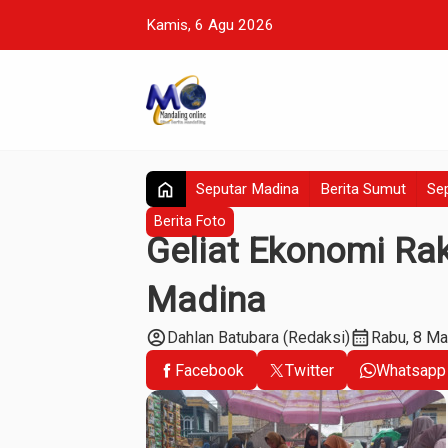
Kamis, 6 Agu 2026
home
Seputar Madina
Berita Sumut
Sep
Berita Foto
Geliat Ekonomi Rak
Madina
account_circle
calendar_month
Dahlan Batubara (Redaksi)
Rabu, 8 Ma
Facebook
Twitter
Whatsapp