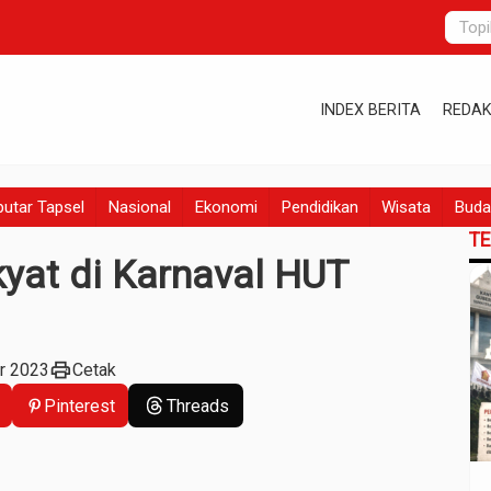
INDEX BERITA
REDAK
utar Tapsel
Nasional
Ekonomi
Pendidikan
Wisata
Buda
T
yat di Karnaval HUT
print
r 2023
Cetak
Pinterest
Threads