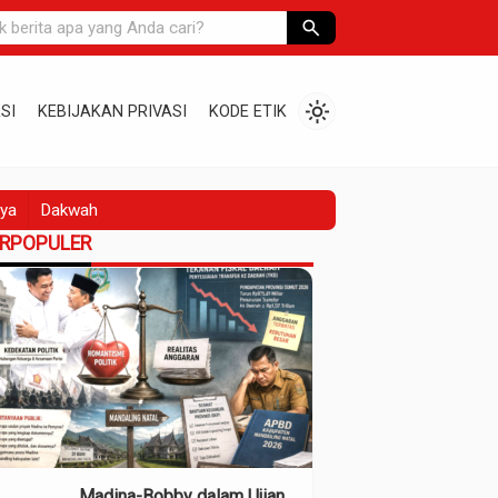
search
light_mode
SI
KEBIJAKAN PRIVASI
KODE ETIK
ya
Dakwah
ERPOPULER
Madina-Bobby dalam Ujian