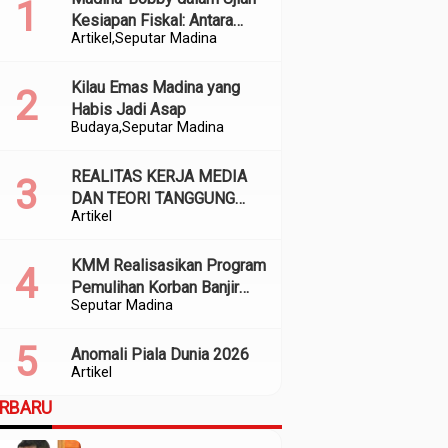
Kesiapan Fiskal: Antara
Artikel
Seputar Madina
Kedekatan Politik dan
Kualitas Perencanaan
Kilau Emas Madina yang
Habis Jadi Asap
Budaya
Seputar Madina
REALITAS KERJA MEDIA
DAN TEORI TANGGUNG
Artikel
JAWAB SOSIAL
KMM Realisasikan Program
Pemulihan Korban Banjir
Seputar Madina
dan Longsor di Kabupaten
Madina
Anomali Piala Dunia 2026
Artikel
ERBARU