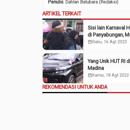
Penulis
: Dahlan Batubara (Redaksi)
ARTIKEL TERKAIT
Sisi lain Karnaval 
di Panyabungan, M
calendar_month
Rabu, 16 Agt 2023
Yang Unik HUT RI d
Madina
calendar_month
Kamis, 18 Agt 2022
REKOMENDASI UNTUK ANDA