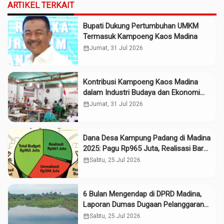
ARTIKEL TERKAIT
Bupati Dukung Pertumbuhan UMKM
Termasuk Kampoeng Kaos Madina
calendar_month
Jumat, 31 Jul 2026
Kontribusi Kampoeng Kaos Madina
dalam Industri Budaya dan Ekonomi
Daerah
calendar_month
Jumat, 31 Jul 2026
Dana Desa Kampung Padang di Madina
2025: Pagu Rp965 Juta, Realisasi Baru
Rp661 Juta
calendar_month
Sabtu, 25 Jul 2026
6 Bulan Mengendap di DPRD Madina,
Laporan Dumas Dugaan Pelanggaran
PT Rendi Tak Digubris
calendar_month
Sabtu, 25 Jul 2026