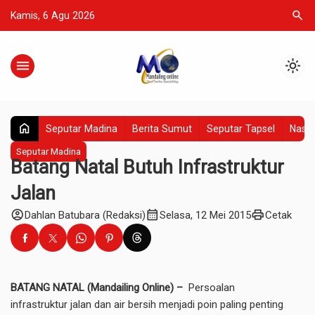
search
Kamis, 6 Agu 2026
menu
light_mode
home
Seputar Madina
Berita Sumut
Seputar Tapsel
Nasio
Seputar Madina
Batang Natal Butuh Infrastruktur
Jalan
account_circle
calendar_month
print
Dahlan Batubara (Redaksi)
Selasa, 12 Mei 2015
Cetak
BATANG NATAL (Mandailing Online) –
Persoalan
infrastruktur jalan dan air bersih menjadi poin paling penting