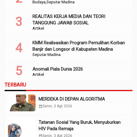
Budaya
Seputar Madina
REALITAS KERJA MEDIA DAN TEORI
TANGGUNG JAWAB SOSIAL
Artikel
KMM Realisasikan Program Pemulihan Korban
Banjir dan Longsor di Kabupaten Madina
Seputar Madina
Anomali Piala Dunia 2026
Artikel
TERBARU
MERDEKA DI DEPAN ALGORITMA
calendar_month
Senin, 3 Agt 2026
Tatanan Sosial Yang Buruk, Menyuburkan
HIV Pada Remaja
calendar_month
Senin, 3 Agt 2026