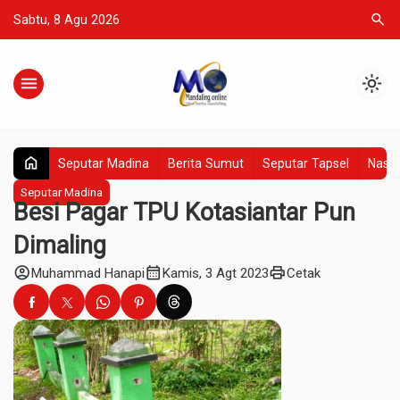
search
Sabtu, 8 Agu 2026
menu
light_mode
home
Seputar Madina
Berita Sumut
Seputar Tapsel
Nasio
Seputar Madina
Besi Pagar TPU Kotasiantar Pun
Dimaling
account_circle
calendar_month
print
Muhammad Hanapi
Kamis, 3 Agt 2023
Cetak