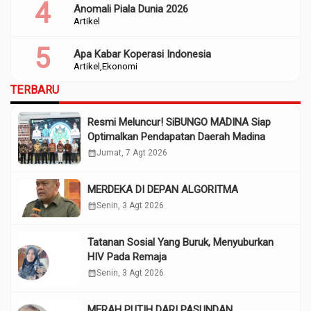
Anomali Piala Dunia 2026
Artikel
Apa Kabar Koperasi Indonesia
Artikel
Ekonomi
TERBARU
Resmi Meluncur! SiBUNGO MADINA Siap
Optimalkan Pendapatan Daerah Madina
calendar_month
Jumat, 7 Agt 2026
MERDEKA DI DEPAN ALGORITMA
calendar_month
Senin, 3 Agt 2026
Tatanan Sosial Yang Buruk, Menyuburkan
HIV Pada Remaja
calendar_month
Senin, 3 Agt 2026
MERAH PUTIH DARI PASUNDAN