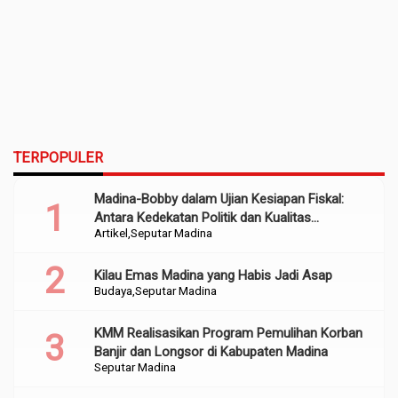
TERPOPULER
Madina-Bobby dalam Ujian Kesiapan Fiskal:
Antara Kedekatan Politik dan Kualitas
Artikel
Seputar Madina
Perencanaan
Kilau Emas Madina yang Habis Jadi Asap
Budaya
Seputar Madina
KMM Realisasikan Program Pemulihan Korban
Banjir dan Longsor di Kabupaten Madina
Seputar Madina