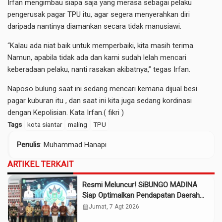
Irfan mengimbau siapa saja yang merasa sebagai pelaku
pengerusak pagar TPU itu, agar segera menyerahkan diri
daripada nantinya diamankan secara tidak manusiawi.
“Kalau ada niat baik untuk memperbaiki, kita masih terima.
Namun, apabila tidak ada dan kami sudah lelah mencari
keberadaan pelaku, nanti rasakan akibatnya,” tegas Irfan.
Naposo bulung saat ini sedang mencari kemana dijual besi
pagar kuburan itu , dan saat ini kita juga sedang kordinasi
dengan Kepolisian. Kata Irfan.( fikri )
Tags
kota siantar
maling
TPU
Penulis
: Muhammad Hanapi
ARTIKEL TERKAIT
Resmi Meluncur! SiBUNGO MADINA
Siap Optimalkan Pendapatan Daerah
Madina
calendar_month
Jumat, 7 Agt 2026