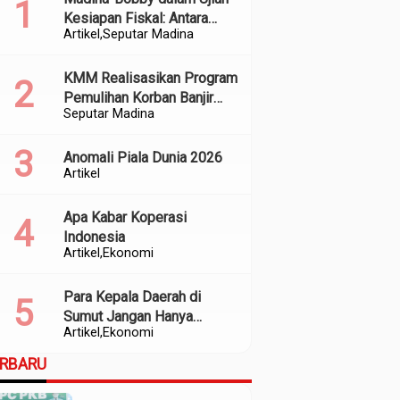
Kesiapan Fiskal: Antara
Artikel
Seputar Madina
Kedekatan Politik dan
Kualitas Perencanaan
KMM Realisasikan Program
Pemulihan Korban Banjir
Seputar Madina
dan Longsor di Kabupaten
Madina
Anomali Piala Dunia 2026
Artikel
Apa Kabar Koperasi
Indonesia
Artikel
Ekonomi
Para Kepala Daerah di
Sumut Jangan Hanya
Artikel
Ekonomi
Meratapi Minimnya Transfer
dari Pusat
ERBARU