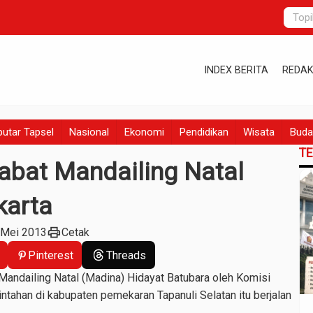
INDEX BERITA
REDAK
utar Tapsel
Nasional
Ekonomi
Pendidikan
Wisata
Buda
T
jabat Mandailing Natal
karta
print
 Mei 2013
Cetak
Pinterest
Threads
Mandailing Natal (Madina) Hidayat Batubara oleh Komisi
tahan di kabupaten pemekaran Tapanuli Selatan itu berjalan