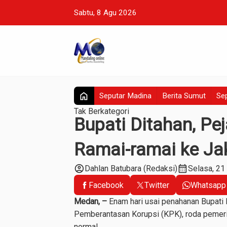
Sabtu, 8 Agu 2026
home
Seputar Madina
Berita Sumut
Sep
Tak Berkategori
Bupati Ditahan, Pe
Ramai-ramai ke Ja
account_circle
calendar_month
Dahlan Batubara (Redaksi)
Selasa, 21
Facebook
Twitter
Whatsapp
Medan, –
Enam hari usai penahanan Bupati 
Pemberantasan Korupsi (KPK), roda pemerin
normal.