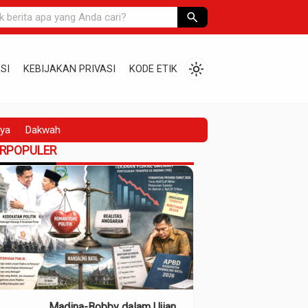
search
light_mode
SI
KEBIJAKAN PRIVASI
KODE ETIK
ya
Dakwah
ERPOPULER
Madina-Bobby dalam Ujian