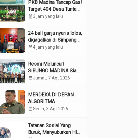
PKB Madina Tancap Gas!
Target 404 Desa Tuntas
Desember, “Pengurus
calendar_month
3 jam yang lalu
Kita Adalah Tokoh”
24 ball ganja nyaris lolos,
digagalkan di Simpang
Empat Panyabungan
calendar_month
4 jam yang lalu
Resmi Meluncur!
SiBUNGO MADINA Siap
Optimalkan Pendapatan
calendar_month
Jumat, 7 Agt 2026
Daerah Madina
MERDEKA DI DEPAN
ALGORITMA
calendar_month
Senin, 3 Agt 2026
Tatanan Sosial Yang
Buruk, Menyuburkan HIV