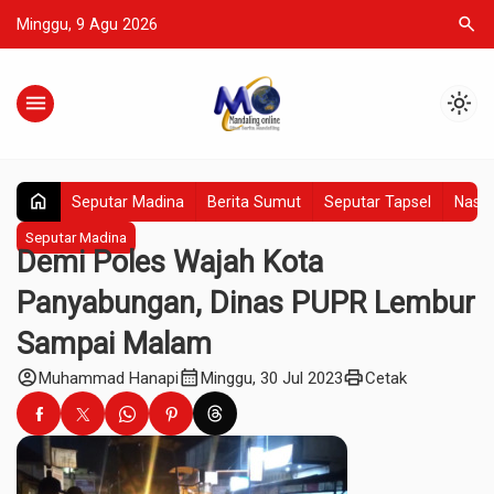
search
Minggu, 9 Agu 2026
menu
light_mode
home
Seputar Madina
Berita Sumut
Seputar Tapsel
Nasio
Seputar Madina
Demi Poles Wajah Kota
Panyabungan, Dinas PUPR Lembur
Sampai Malam
account_circle
calendar_month
print
Muhammad Hanapi
Minggu, 30 Jul 2023
Cetak