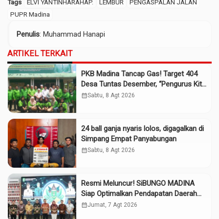
Tags
ELVI YANTINHARAHAP.
LEMBUR
PENGASPALAN JALAN
PUPR Madina
Penulis
: Muhammad Hanapi
ARTIKEL TERKAIT
PKB Madina Tancap Gas! Target 404
Desa Tuntas Desember, “Pengurus Kita
Adalah Tokoh”
calendar_month
Sabtu, 8 Agt 2026
24 ball ganja nyaris lolos, digagalkan di
Simpang Empat Panyabungan
calendar_month
Sabtu, 8 Agt 2026
Resmi Meluncur! SiBUNGO MADINA
Siap Optimalkan Pendapatan Daerah
Madina
calendar_month
Jumat, 7 Agt 2026