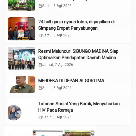
Tokoh”
calendar_month
Sabtu, 8 Agt 2026
24 ball ganja nyaris lolos, digagalkan di
Simpang Empat Panyabungan
calendar_month
Sabtu, 8 Agt 2026
Resmi Meluncur! SiBUNGO MADINA Siap
Optimalkan Pendapatan Daerah Madina
calendar_month
Jumat, 7 Agt 2026
MERDEKA DI DEPAN ALGORITMA
calendar_month
Senin, 3 Agt 2026
Tatanan Sosial Yang Buruk, Menyuburkan
HIV Pada Remaja
calendar_month
Senin, 3 Agt 2026