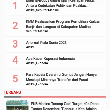
Madina-Bobby dalam Ujian Kesiapan Fiskal:
Antara Kedekatan Politik dan Kualitas
Artikel
Seputar Madina
Perencanaan
KMM Realisasikan Program Pemulihan Korban
Banjir dan Longsor di Kabupaten Madina
Seputar Madina
Anomali Piala Dunia 2026
Artikel
Apa Kabar Koperasi Indonesia
Artikel
Ekonomi
Para Kepala Daerah di Sumut Jangan Hanya
Meratapi Minimnya Transfer dari Pusat
Artikel
Ekonomi
TERBARU
PKB Madina Tancap Gas! Target 404 Desa
Tuntas Desember, “Pengurus Kita Adalah