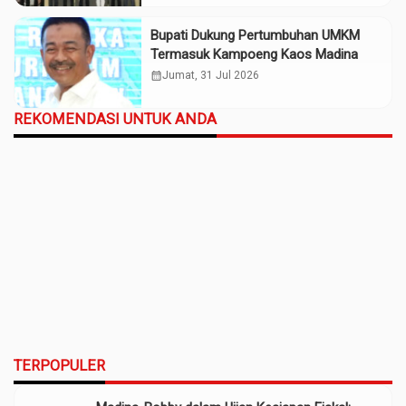
Bupati Dukung Pertumbuhan UMKM
Termasuk Kampoeng Kaos Madina
calendar_month
Jumat, 31 Jul 2026
REKOMENDASI UNTUK ANDA
TERPOPULER