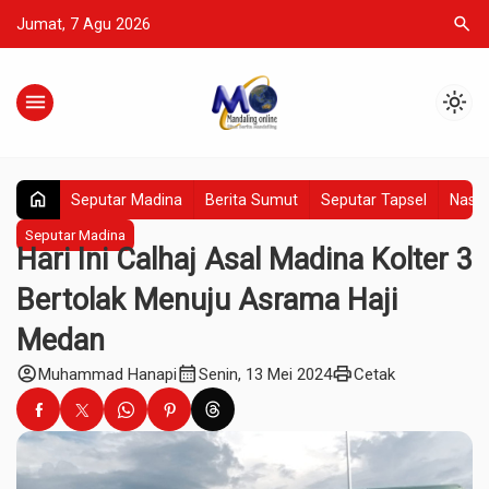
search
Jumat, 7 Agu 2026
menu
light_mode
home
Seputar Madina
Berita Sumut
Seputar Tapsel
Nasio
Seputar Madina
Hari Ini Calhaj Asal Madina Kolter 3
Bertolak Menuju Asrama Haji
Medan
account_circle
calendar_month
print
Muhammad Hanapi
Senin, 13 Mei 2024
Cetak