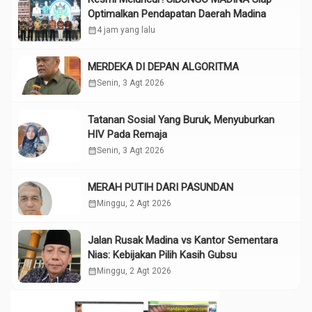
Optimalkan Pendapatan Daerah Madina
calendar_month
4 jam yang lalu
MERDEKA DI DEPAN ALGORITMA
calendar_month
Senin, 3 Agt 2026
Tatanan Sosial Yang Buruk, Menyuburkan
HIV Pada Remaja
calendar_month
Senin, 3 Agt 2026
MERAH PUTIH DARI PASUNDAN
calendar_month
Minggu, 2 Agt 2026
Jalan Rusak Madina vs Kantor Sementara
Nias: Kebijakan Pilih Kasih Gubsu
calendar_month
Minggu, 2 Agt 2026