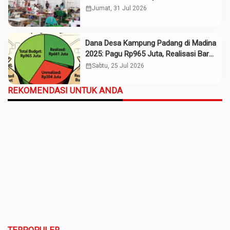
Daerah
calendar_month
Jumat, 31 Jul 2026
Dana Desa Kampung Padang di Madina
2025: Pagu Rp965 Juta, Realisasi Baru
Rp661 Juta
calendar_month
Sabtu, 25 Jul 2026
REKOMENDASI UNTUK ANDA