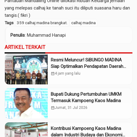
Pantauan Mandailing Online dilokasi Ribuan Keluarga jemaah
yang melepas calhaj ke tanah suci itu diliputi suasana haru dan
tangis.( fikri )
Tags
359 calhaj madina brangkat.
calhaj madina
Penulis
: Muhammad Hanapi
ARTIKEL TERKAIT
Resmi Meluncur! SiBUNGO MADINA
Siap Optimalkan Pendapatan Daerah
Madina
calendar_month
4 jam yang lalu
Bupati Dukung Pertumbuhan UMKM
Termasuk Kampoeng Kaos Madina
calendar_month
Jumat, 31 Jul 2026
Kontribusi Kampoeng Kaos Madina
dalam Industri Budaya dan Ekonomi