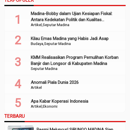
TERPOPULER
Madina-Bobby dalam Ujian Kesiapan Fiskal:
Antara Kedekatan Politik dan Kualitas
Artikel
Seputar Madina
Perencanaan
Kilau Emas Madina yang Habis Jadi Asap
Budaya
Seputar Madina
KMM Realisasikan Program Pemulihan Korban
Banjir dan Longsor di Kabupaten Madina
Seputar Madina
Anomali Piala Dunia 2026
Artikel
Apa Kabar Koperasi Indonesia
Artikel
Ekonomi
TERBARU
Resmi Meluncur! SiBUNGO MADINA Siap