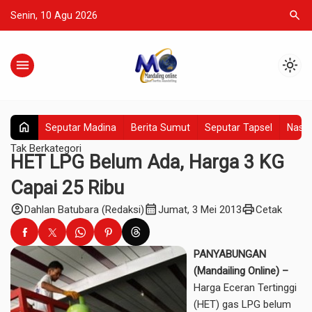
search
Senin, 10 Agu 2026
menu
light_mode
home
Seputar Madina
Berita Sumut
Seputar Tapsel
Nasio
Tak Berkategori
HET LPG Belum Ada, Harga 3 KG
Capai 25 Ribu
account_circle
calendar_month
print
Dahlan Batubara (Redaksi)
Jumat, 3 Mei 2013
Cetak
PANYABUNGAN
(Mandailing Online) –
Harga Eceran Tertinggi
(HET) gas LPG belum