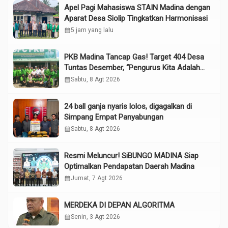
Apel Pagi Mahasiswa STAIN Madina dengan
Aparat Desa Siolip Tingkatkan Harmonisasi
calendar_month
5 jam yang lalu
PKB Madina Tancap Gas! Target 404 Desa
Tuntas Desember, “Pengurus Kita Adalah
Tokoh”
calendar_month
Sabtu, 8 Agt 2026
24 ball ganja nyaris lolos, digagalkan di
Simpang Empat Panyabungan
calendar_month
Sabtu, 8 Agt 2026
Resmi Meluncur! SiBUNGO MADINA Siap
Optimalkan Pendapatan Daerah Madina
calendar_month
Jumat, 7 Agt 2026
MERDEKA DI DEPAN ALGORITMA
calendar_month
Senin, 3 Agt 2026